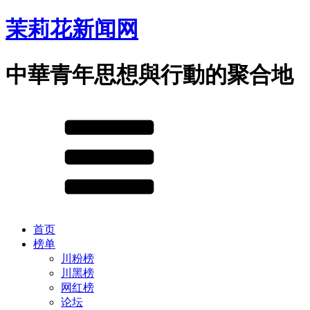
茉莉花新闻网
中華青年思想與行動的聚合地
首页
榜单
川粉榜
川黑榜
网红榜
论坛