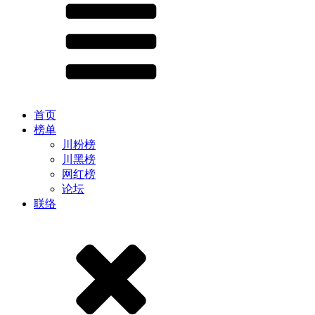
首页
榜单
川粉榜
川黑榜
网红榜
论坛
联络