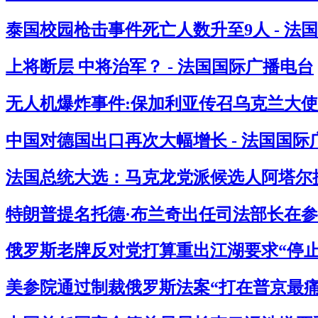
泰国校园枪击事件死亡人数升至9人 - 法
上将断层 中将治军？ - 法国国际广播电台
无人机爆炸事件:保加利亚传召乌克兰大使
中国对德国出口再次大幅增长 - 法国国际
法国总统大选：马克龙党派候选人阿塔尔提
特朗普提名托德·布兰奇出任司法部长在参
俄罗斯老牌反对党打算重出江湖要求“停止杀
美参院通过制裁俄罗斯法案“打在普京最痛处