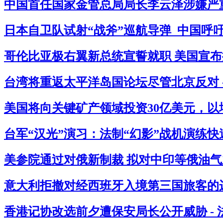
中国首任国家金管总局局长李云泽涉嫌严重
日本自卫队试射“战斧”巡航导弹 中国呼吁
哥伦比亚极右翼新总统宣誓就职 美国宣布拟
台湾将重返太平洋岛国论坛尽管北京反对 
美国将向关键矿产领域投资30亿美元，以
台军“汉光”演习：法制“幻影”战机演练快
美参院通过对俄新制裁 拟对中印等俄油气主
意大利拒撤对经西班牙入境第三国旅客的边
香港记协改选前夕遭保安局长公开威胁 -