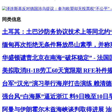
同类信息
土耳其：土巴沙防务协议技术上等同北约“第
缅甸再次拒绝无条件释放昂山素季，并称现
华盛顿谴责北京在南海“破坏稳定” - 法
美拟取消H-1B劳工60天宽限期 RFE补
台军“汉光”演习举行海岸打击演练 赖清德
强台风“白海豚”逼近浙江 料9日晚至10
阿曼与伊朗霍尔木兹海峡谈判取得进展 油