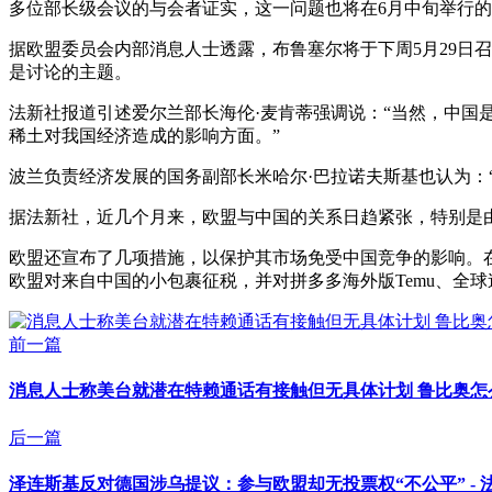
多位部长级会议的与会者证实，这一问题也将在6月中旬举行
据欧盟委员会内部消息人士透露，布鲁塞尔将于下周5月29日
是讨论的主题。
法新社报道引述爱尔兰部长海伦·麦肯蒂强调说：“当然，中
稀土对我国经济造成的影响方面。”
波兰负责经济发展的国务副部长米哈尔·巴拉诺夫斯基也认为：
据法新社，近几个月来，欧盟与中国的关系日趋紧张，特别是
欧盟还宣布了几项措施，以保护其市场免受中国竞争的影响。
欧盟对来自中国的小包裹征税，并对拼多多海外版Temu、全球速卖通
前一篇
消息人士称美台就潜在特赖通话有接触但无具体计划 鲁比奥怎么
后一篇
泽连斯基反对德国涉乌提议：参与欧盟却无投票权“不公平” - 