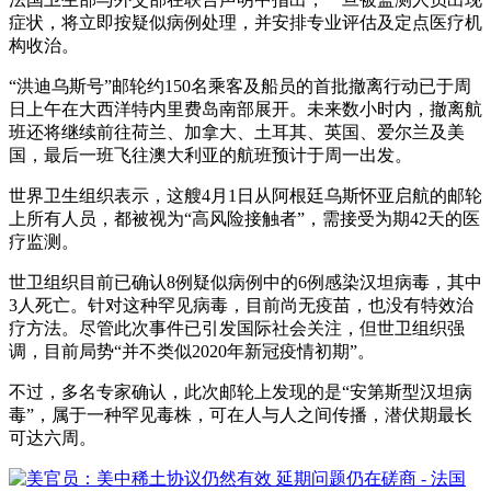
症状，将立即按疑似病例处理，并安排专业评估及定点医疗机
构收治。
“洪迪乌斯号”邮轮约150名乘客及船员的首批撤离行动已于周
日上午在大西洋特内里费岛南部展开。未来数小时内，撤离航
班还将继续前往荷兰、加拿大、土耳其、英国、爱尔兰及美
国，最后一班飞往澳大利亚的航班预计于周一出发。
世界卫生组织表示，这艘4月1日从阿根廷乌斯怀亚启航的邮轮
上所有人员，都被视为“高风险接触者”，需接受为期42天的医
疗监测。
世卫组织目前已确认8例疑似病例中的6例感染汉坦病毒，其中
3人死亡。针对这种罕见病毒，目前尚无疫苗，也没有特效治
疗方法。尽管此次事件已引发国际社会关注，但世卫组织强
调，目前局势“并不类似2020年新冠疫情初期”。
不过，多名专家确认，此次邮轮上发现的是“安第斯型汉坦病
毒”，属于一种罕见毒株，可在人与人之间传播，潜伏期最长
可达六周。