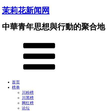
茉莉花新闻网
中華青年思想與行動的聚合地
首页
榜单
川粉榜
川黑榜
网红榜
论坛