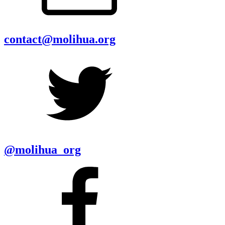
contact@molihua.org
@molihua_org