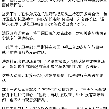
面健康评估。
当天下午，勒科尔尼在总理府马提尼翁主持召开紧急会议，包
括卫生部长里斯特、内政部长洛朗·努涅斯、外交部长让－诺
埃尔·巴罗，以及卫生部门代表等官员出席了会议。
法国政府还宣布，将于周日晚间发布政令，对相关密切接触者
实施专门隔离措施。
与此同时，卫生部长里斯特在法国电视二台20点新闻节目中，
就当前疫情形势发表讲话。
法新社记者在现场看到，5名法国撤离人员抵达勒布尔热机场
后，随即乘坐由5辆急救车组成的车队前往巴黎比沙医院。
这些人员预计将接受72小时隔离观察，以便进行完整医学评
估。
其中一名法国乘客罗兰·塞特尔在登机前表示：“三天的医学观
察并不让我们担心。”他说，自4月底以来，船上“没有新增病
例，也没人出现患病情况”。
法国卫生部与外交部在联合声明中指出，一旦被监测人员出现