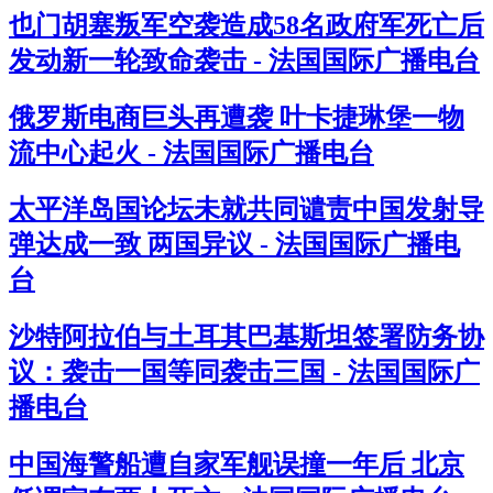
也门胡塞叛军空袭造成58名政府军死亡后
发动新一轮致命袭击 - 法国国际广播电台
俄罗斯电商巨头再遭袭 叶卡捷琳堡一物
流中心起火 - 法国国际广播电台
太平洋岛国论坛未就共同谴责中国发射导
弹达成一致 两国异议 - 法国国际广播电
台
沙特阿拉伯与土耳其巴基斯坦签署防务协
议：袭击一国等同袭击三国 - 法国国际广
播电台
中国海警船遭自家军舰误撞一年后 北京