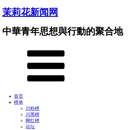
茉莉花新闻网
中華青年思想與行動的聚合地
首页
榜单
川粉榜
川黑榜
网红榜
论坛