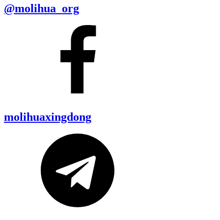
@molihua_org
molihuaxingdong