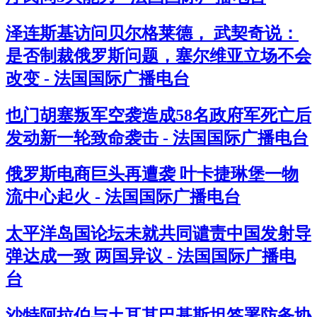
泽连斯基访问贝尔格莱德， 武契奇说：
是否制裁俄罗斯问题，塞尔维亚立场不会
改变 - 法国国际广播电台
也门胡塞叛军空袭造成58名政府军死亡后
发动新一轮致命袭击 - 法国国际广播电台
俄罗斯电商巨头再遭袭 叶卡捷琳堡一物
流中心起火 - 法国国际广播电台
太平洋岛国论坛未就共同谴责中国发射导
弹达成一致 两国异议 - 法国国际广播电
台
沙特阿拉伯与土耳其巴基斯坦签署防务协