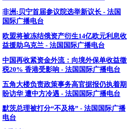
非洲:贝宁首届参议院选举新议长 - 法国
国际广播电台
欧盟将被冻结俄资产衍生14亿欧元利息收
益援助乌克兰 - 法国国际广播电台
中国再收紧资金外流：向境外保单收益徵
税20% 香港受影响 - 法国国际广播电台
五角大楼负责政策事务高官据报仍执着期
盼访华 遭中方冷遇 - 法国国际广播电台
默茨总理被打分“不及格” - 法国国际广播
电台