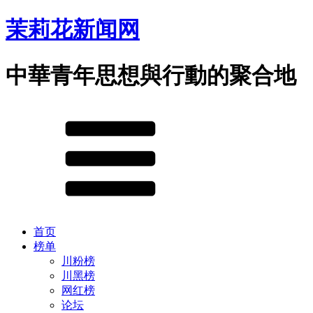
茉莉花新闻网
中華青年思想與行動的聚合地
首页
榜单
川粉榜
川黑榜
网红榜
论坛