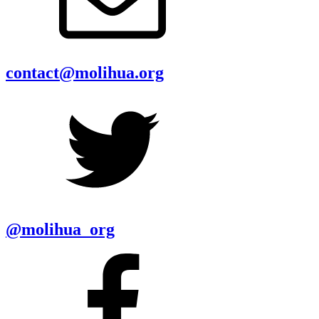
contact@molihua.org
@molihua_org