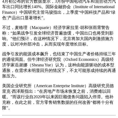
4月初公布的官方数据显示，3月份中国电动汽车和混合动力汽
车出口同比增长140%。国际金融协会（Institute of International
Finance）中国研究主管马骏指出，上季度“中国科技产品和‘绿
色’产品出口显著增长”。
不过，麦格理（Macquarie）经济学家拉里·胡和张雨霄警告
称：“如果战争引发全球经济普遍放缓，中国出口也将受到影
响。”他们预计，在这种情况下，北京将加大国内刺激措施力
度，以对冲外部冲击，从而实现年度增长目标。
战争引发的能源成本飙升，也结束了中国生产者价格持续三年
的通缩局面。但牛津经济研究院（Oxford Economics）高级经
济学家岳谢娜（Sheana Yue）认为，这种由能源驱动的成本型
通胀，在需求未明显回升的情况下，不太可能形成持续的再通
胀压力。
美国企业研究所（American Enterprise Institute）高级研究员德
里克·西泽斯指出：“在房地产市场未恢复之前，消费难以回
暖。”而该行业自2020年以来因巨额债务问题陷入停滞。他补
充称，在此之前，官方零售销售数据的任何改善“都将十分有
限”。