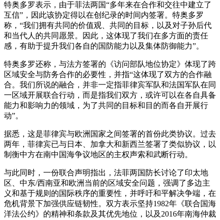
特奥多罗表示，由于菲法两国“多年来在合作和交往中建立了
互信”，因此该协定得以在创纪录的时间内签署。特奥多罗
称，“我们拥有共同的价值观、共同的目标，以及对子孙后代
和当代人的共同愿景。因此，这体现了我们在多方面的责任
感，有助于提升我们各自的国防能力以及集体防御能力”。
特奥多罗还称，与法方签署的《访问部队地位协定》体现了跨
区域安全与防务合作的必要性，并指“这体现了双方的合作融
合。我们所说的融合，并非一定指菲律宾军队和法国军队在同
一区域开展联合行动，而是指我们双方，或许可以在各自具备
能力和影响力的领域，为了共同的目标和目的而各自开展行
动”。
据悉，这是菲律宾与欧洲国家之间签署的首份此类协议。过去
两年，菲律宾已与日本、加拿大和新西兰签署了类似协议，以
制衡中方在南中国海争议地区的主权声索和武断行动。
与此同时，一份联合声明指出，法菲两国防长讨论了印太地
区、中东/西南亚和欧洲当前的区域安全问题，强调了多边主
义和基于规则的国际秩序的重要性，并呼吁和平解决争端，在
危机背景下加强供应链韧性。双方表示坚持1982年《联合国海
洋法公约》的精神和条款及其优先地位，以及2016年南海仲裁