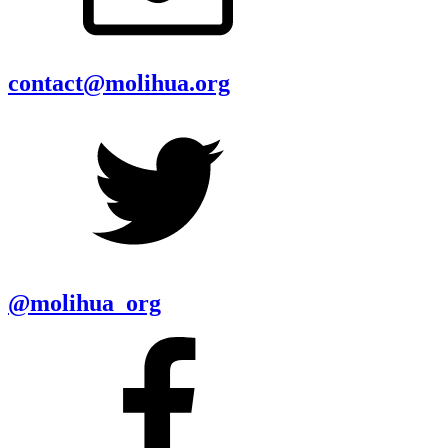
contact@molihua.org
@molihua_org