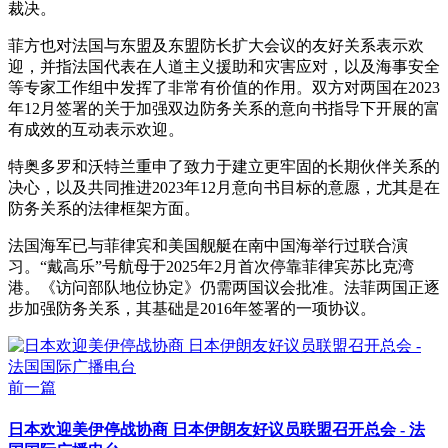
裁决。
菲方也对法国与东盟及东盟防长扩大会议的友好关系表示欢
迎，并指法国代表在人道主义援助和灾害应对，以及海事安全
等专家工作组中发挥了非常有价值的作用。双方对两国在2023
年12月签署的关于加强双边防务关系的意向书指导下开展的富
有成效的互动表示欢迎。
特奥多罗和沃特兰重申了致力于建立更牢固的长期伙伴关系的
决心，以及共同推进2023年12月意向书目标的意愿，尤其是在
防务关系的法律框架方面。
法国海军已与菲律宾和美国舰艇在南中国海举行过联合演
习。“戴高乐”号航母于2025年2月首次停靠菲律宾苏比克湾
港。《访问部队地位协定》仍需两国议会批准。法菲两国正逐
步加强防务关系，其基础是2016年签署的一项协议。
前一篇
日本欢迎美伊停战协商 日本伊朗友好议员联盟召开总会 - 法