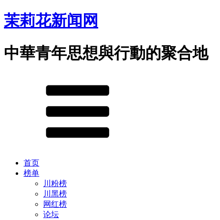
茉莉花新闻网
中華青年思想與行動的聚合地
首页
榜单
川粉榜
川黑榜
网红榜
论坛