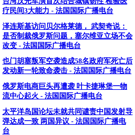
台湾汉光军演首次结合城镇韧性 检验医
疗民间3大能力 - 法国国际广播电台
泽连斯基访问贝尔格莱德， 武契奇说：
是否制裁俄罗斯问题，塞尔维亚立场不会
改变 - 法国国际广播电台
也门胡塞叛军空袭造成58名政府军死亡后
发动新一轮致命袭击 - 法国国际广播电台
俄罗斯电商巨头再遭袭 叶卡捷琳堡一物
流中心起火 - 法国国际广播电台
太平洋岛国论坛未就共同谴责中国发射导
弹达成一致 两国异议 - 法国国际广播电
台