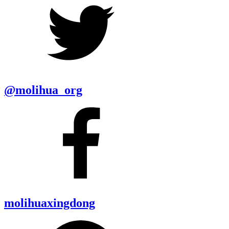
@molihua_org
molihuaxingdong