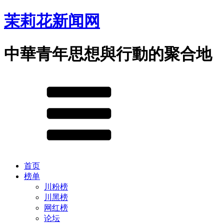
茉莉花新闻网
中華青年思想與行動的聚合地
首页
榜单
川粉榜
川黑榜
网红榜
论坛