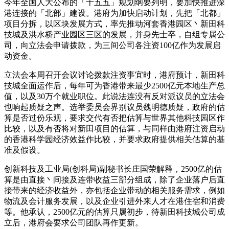
今年全国人大公布的「十五五」规划纲要列明，要加快推进深
港连接的「北部」建设。港府为加快启动计划，先把「北都」
项目分拆，以区块发展方式，率先推动河套香港园区丶新田科
技城及洪水桥产业园区三区的发展，并身先士卒，自组专属公
司，向立法会申请拨款，为三间公司各注资100亿作为发展启
动资金。
立法会本周召开会议讨论拨款注资事宜时，港府预计，新田科
技城全面运作后，每年可为香港带来最少2500亿元本地生产总
值，以及30万个就业职位。此说法连没有反对派议员的立法会
也响起质疑之声。选举委员会界别议员魏明德质疑，政府的估
算是否过份乐观，要求交代有否把估算与世界其他科技园区作
比较，以及有否将对新田项目的估算，与同样由港府注资启动
的香港科学园经济效益作比较，并要求政府提供相关估算的基
准及假设。
创新科技及工业局(创科局)副秘书长庄国荣解释，2500亿的估
算是由直接丶间接及连带收益三部分组成，除了企业落户后直
接带来的经济收益外，亦包括企业带动的相关服务需求，例如
物流及会计服务发展，以及企业引进外来人才在港住宿和消费
等。他承认，2500亿元的估算只属初步，待新田科技城公司成
立后，港府会要求公司团队再作更新。