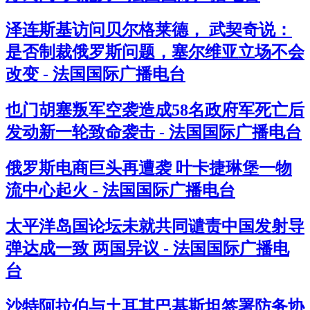
泽连斯基访问贝尔格莱德， 武契奇说：
是否制裁俄罗斯问题，塞尔维亚立场不会
改变 - 法国国际广播电台
也门胡塞叛军空袭造成58名政府军死亡后
发动新一轮致命袭击 - 法国国际广播电台
俄罗斯电商巨头再遭袭 叶卡捷琳堡一物
流中心起火 - 法国国际广播电台
太平洋岛国论坛未就共同谴责中国发射导
弹达成一致 两国异议 - 法国国际广播电
台
沙特阿拉伯与土耳其巴基斯坦签署防务协