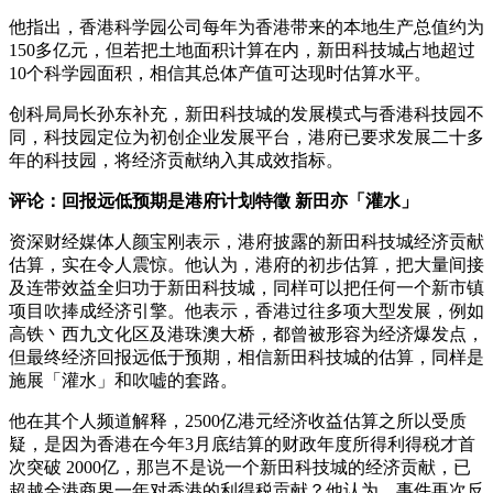
他指出，香港科学园公司每年为香港带来的本地生产总值约为
150多亿元，但若把土地面积计算在内，新田科技城占地超过
10个科学园面积，相信其总体产值可达现时估算水平。
创科局局长孙东补充，新田科技城的发展模式与香港科技园不
同，科技园定位为初创企业发展平台，港府已要求发展二十多
年的科技园，将经济贡献纳入其成效指标。
评论：回报远低预期是港府计划特徵 新田亦「灌水」
资深财经媒体人颜宝刚表示，港府披露的新田科技城经济贡献
估算，实在令人震惊。他认为，港府的初步估算，把大量间接
及连带效益全归功于新田科技城，同样可以把任何一个新市镇
项目吹捧成经济引擎。他表示，香港过往多项大型发展，例如
高铁丶西九文化区及港珠澳大桥，都曾被形容为经济爆发点，
但最终经济回报远低于预期，相信新田科技城的估算，同样是
施展「灌水」和吹嘘的套路。
他在其个人频道解释，2500亿港元经济收益估算之所以受质
疑，是因为香港在今年3月底结算的财政年度所得利得税才首
次突破 2000亿，那岂不是说一个新田科技城的经济贡献，已
超越全港商界一年对香港的利得税贡献？他认为，事件再次反