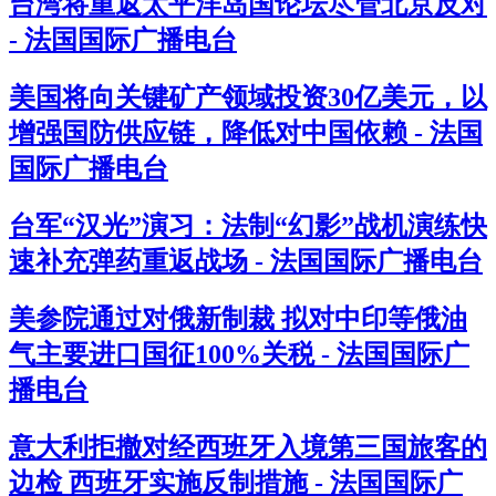
台湾将重返太平洋岛国论坛尽管北京反对
- 法国国际广播电台
美国将向关键矿产领域投资30亿美元，以
增强国防供应链，降低对中国依赖 - 法国
国际广播电台
台军“汉光”演习：法制“幻影”战机演练快
速补充弹药重返战场 - 法国国际广播电台
美参院通过对俄新制裁 拟对中印等俄油
气主要进口国征100%关税 - 法国国际广
播电台
意大利拒撤对经西班牙入境第三国旅客的
边检 西班牙实施反制措施 - 法国国际广