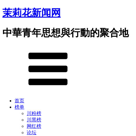
茉莉花新闻网
中華青年思想與行動的聚合地
首页
榜单
川粉榜
川黑榜
网红榜
论坛