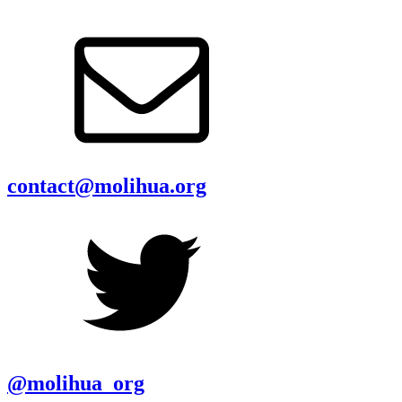
contact@molihua.org
@molihua_org