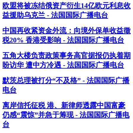
欧盟将被冻结俄资产衍生14亿欧元利息收
益援助乌克兰 - 法国国际广播电台
中国再收紧资金外流：向境外保单收益徵
税20% 香港受影响 - 法国国际广播电台
五角大楼负责政策事务高官据报仍执着期
盼访华 遭中方冷遇 - 法国国际广播电台
默茨总理被打分“不及格” - 法国国际广播
电台
离岸信托征税 港、新律师透露中国富豪
仍感“震惊”并急于筹现 - 法国国际广播电
台