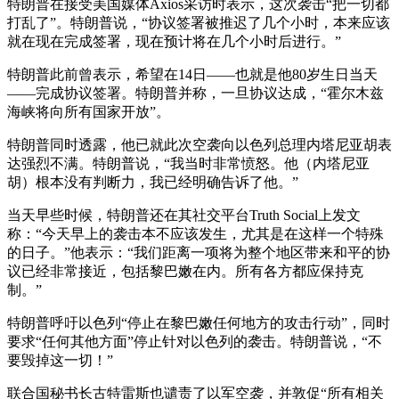
特朗普在接受美国媒体Axios采访时表示，这次袭击“把一切都
打乱了”。特朗普说，“协议签署被推迟了几个小时，本来应该
就在现在完成签署，现在预计将在几个小时后进行。”
特朗普此前曾表示，希望在14日——也就是他80岁生日当天
——完成协议签署。特朗普并称，一旦协议达成，“霍尔木兹
海峡将向所有国家开放”。
特朗普同时透露，他已就此次空袭向以色列总理内塔尼亚胡表
达强烈不满。特朗普说，“我当时非常愤怒。他（内塔尼亚
胡）根本没有判断力，我已经明确告诉了他。”
当天早些时候，特朗普还在其社交平台Truth Social上发文
称：“今天早上的袭击本不应该发生，尤其是在这样一个特殊
的日子。”他表示：“我们距离一项将为整个地区带来和平的协
议已经非常接近，包括黎巴嫩在内。所有各方都应保持克
制。”
特朗普呼吁以色列“停止在黎巴嫩任何地方的攻击行动”，同时
要求“任何其他方面”停止针对以色列的袭击。特朗普说，“不
要毁掉这一切！”
联合国秘书长古特雷斯也谴责了以军空袭，并敦促“所有相关