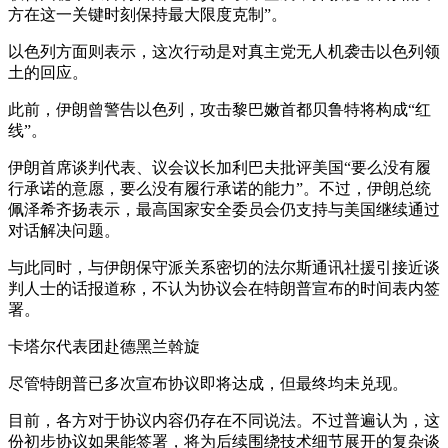
方在这一关键时刻保持最大限度克制”。
以色列方面则表示，这次行动是对真主党无人机袭击以色列领
土的回应。
此前，伊朗曾警告以色列，攻击黎巴嫩首都贝鲁特将构成“红
线”。
伊朗首席谈判代表、议会议长加利巴夫批评美国“要么没有履
行承诺的意愿，要么没有履行承诺的能力”。不过，伊朗总统
佩泽希齐扬表示，最高国家安全委员会仍支持与美国继续通过
对话解决问题。
与此同时，与伊朗保守派关系密切的法尔斯通讯社援引接近谈
判人士的话报道称，不认为协议会在特朗普宣布的时间表内签
署。
卡塔尔代表团赴德黑兰斡旋
尽管特朗普已多次宣布协议即将达成，但最终均未兑现。
目前，各方对于协议内容仍存在不同说法。不过普遍认为，这
份初步协议如果能签署，将为后续围绕技术细节展开的复杂谈