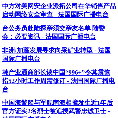
中方对美网安企业派拓公司在华销售产品
启动网络安全审查 - 法国国际广播电台
台公务员赴陆探亲须交亲友名单 陆委
会：必要资讯 - 法国国际广播电台
非洲:加蓬发展寻求向采矿业转型 - 法国
国际广播电台
韩产业通商部长谈中国“996+”令其震惊
指52小时工作周需修订 - 法国国际广播电
台
中国海警船与军舰南海相撞发生近1年后
官方证实2名烈士被追授武警忠诚卫士 -