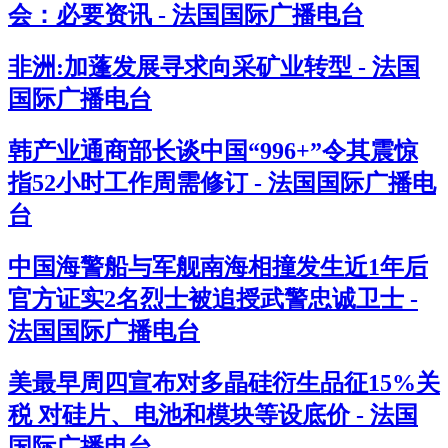
会：必要资讯 - 法国国际广播电台
非洲:加蓬发展寻求向采矿业转型 - 法国
国际广播电台
韩产业通商部长谈中国“996+”令其震惊
指52小时工作周需修订 - 法国国际广播电
台
中国海警船与军舰南海相撞发生近1年后
官方证实2名烈士被追授武警忠诚卫士 -
法国国际广播电台
美最早周四宣布对多晶硅衍生品征15%关
税 对硅片、电池和模块等设底价 - 法国
国际广播电台