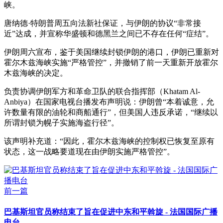
峡。
唐纳德·特朗普周五向法新社保证，与伊朗的协议“非常接
近”达成，并宣称华盛顿和德黑兰之间已不存在任何“症结”。
伊朗周六宣布，鉴于美国继续封锁伊朗的港口，伊朗已重新对
霍尔木兹海峡实施“严格管控”，并撤销了前一天重新开放霍尔
木兹海峡的决定。
负责协调伊朗军方和革命卫队的联合指挥部（Khatam Al-
Anbiya）在国家电视台播发布声明说：伊朗曾“本着诚意，允
许数量有限的油轮和商船通行”，但美国人违反承诺，“继续以
所谓封锁为幌子实施海盗行径”。
该声明补充道：“因此，霍尔木兹海峡的控制权已恢复至原有
状态，这一战略要道现在由伊朗实施严格管控”。
前一篇
巴基斯坦官员称结束了旨在促进中东和平斡旋 - 法国国际广播
电台