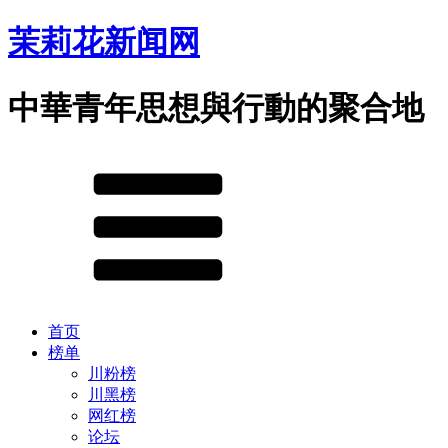
茉莉花新闻网
中華青年思想與行動的聚合地
首页
榜单
川粉榜
川黑榜
网红榜
论坛