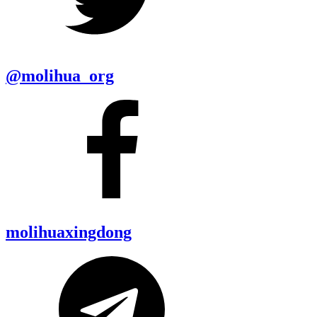
@molihua_org
molihuaxingdong