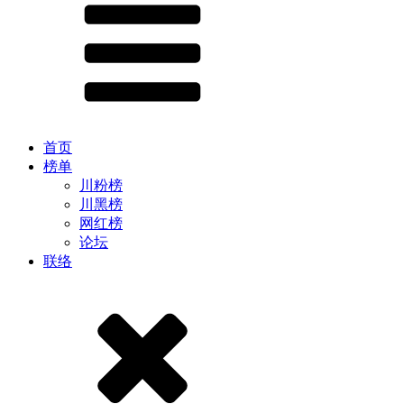
首页
榜单
川粉榜
川黑榜
网红榜
论坛
联络