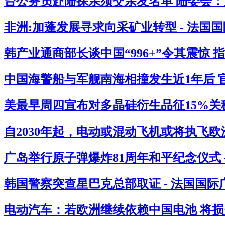
台公务员赴陆探亲须交亲友名单 陆委会：必
非洲:加蓬发展寻求向采矿业转型 - 法国
韩产业通商部长谈中国“996+”令其震惊 
中国海警船与军舰南海相撞发生近1年后 官
美最早周四宣布对多晶硅衍生品征15%关税
自2030年起，电动或混动飞机或将执飞欧
广岛举行原子弹爆炸81周年和平纪念仪式 
韩国警察突查星巴克总部取证 - 法国国际
电动汽车：若欧洲继续依赖中国电池 将损失