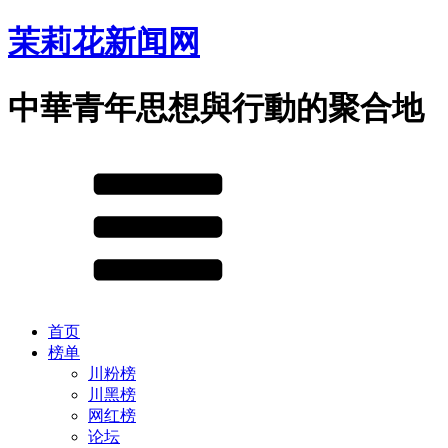
茉莉花新闻网
中華青年思想與行動的聚合地
首页
榜单
川粉榜
川黑榜
网红榜
论坛