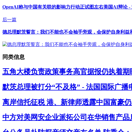
OpenAI称与中国有关联的影响力行动正试图左右美国AI辩论 
后一篇
德总理默茨誓言：我们不能也不会袖手旁观，会保护自身利益和经
同类信息
五角大楼负责政策事务高官据报仍执着期盼
默茨总理被打分“不及格” - 法国国际广播
离岸信托征税 港、新律师透露中国富豪仍感
中方对美网安企业派拓公司在华销售产品启