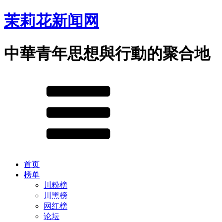
茉莉花新闻网
中華青年思想與行動的聚合地
首页
榜单
川粉榜
川黑榜
网红榜
论坛