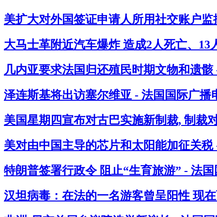
美扩大对外国签证申请人所用社交账户监控
大马士革附近汽车爆炸 造成2人死亡、13人
几内亚要求法国归还殖民时期文物和遗骸 
泽连斯基将出访塞尔维亚 - 法国国际广播
美国星期四宣布对古巴实施新制裁, 制裁
美对由中国主导的芯片和太阳能加征关税 
特朗普签署行政令 阻止“生育旅游” - 法
汉坦病毒：在法的一名游客曾呈阳性 现在西