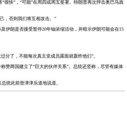
“很快”，“可能”在周四或周五签署。特朗普再次抨击奥巴马政
己，否则我们将互相攻击。”
及伊朗是否接受暂停20年铀浓缩活动，并暗示伊朗可能会在15
太过分了，不能每次真主党成员露面就轰炸他们”。
并称赞两国建立了“巨大的伙伴关系”。总统还坚称，尽管有媒体
任总统此前曾津津乐道地说道。