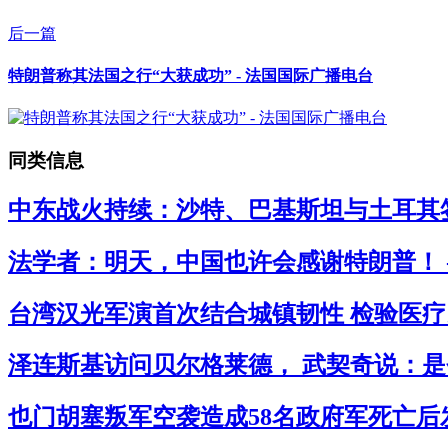
后一篇
特朗普称其法国之行“大获成功” - 法国国际广播电台
同类信息
中东战火持续：沙特、巴基斯坦与土耳其签
法学者：明天，中国也许会感谢特朗普！ 
台湾汉光军演首次结合城镇韧性 检验医疗民
泽连斯基访问贝尔格莱德， 武契奇说：是
也门胡塞叛军空袭造成58名政府军死亡后