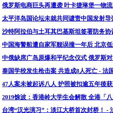
俄罗斯电商巨头再遭袭 叶卡捷琳堡一物流中
太平洋岛国论坛未就共同谴责中国发射导弹
沙特阿拉伯与土耳其巴基斯坦签署防务协议
中国海警船遭自家军舰误撞一年后 北京低
中俄缺席广岛原爆和平纪念仪式 俄罗斯对其
泰国学校发生枪击案 共造成8人死亡 - 
47人案未被起诉八人 护照被扣逾五年後获
2019馀波：香港岭大学生会解散 全港「
台湾“汉光演习”：淡江大桥首次封桥！ -