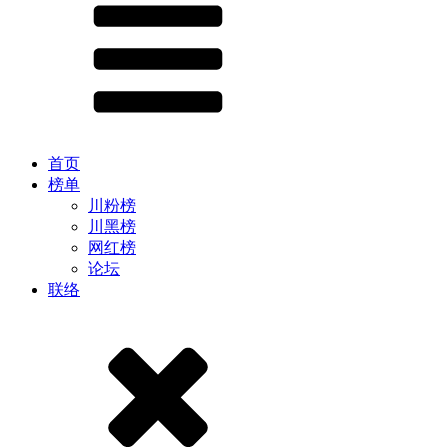
首页
榜单
川粉榜
川黑榜
网红榜
论坛
联络