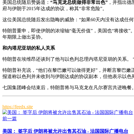
美国总统随后赞扬道：
“马克龙总统做得非常出色”
，并指出德
府与伊朗于2015年达成的协议，称其“非常危险”。
这位美国总统随后发出隐晦的威胁：“如果60天内没有达成任
特朗普重申，即使伊朗的浓缩铀“毫无价值”，美国也“将接收
年期限上做出妥协。
和内塔尼亚胡的私人关系
特朗普在埃维昂还谈到了他与以色列总理内塔尼亚胡的关系。 
特朗普补充说，“他们在黎巴嫩可以做得更好”，并断言黎巴嫩
报道称以色列并未收到与伊朗达成的协议副本，但他表示以色
七国集团峰会结束后，特朗普将与马克龙在凡尔赛宫共进晚餐。
https://feedx.site
前一篇
美国： 签字后 伊朗将被允许出售其石油 - 法国国际广播电台