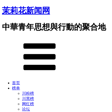
茉莉花新闻网
中華青年思想與行動的聚合地
首页
榜单
川粉榜
川黑榜
网红榜
论坛