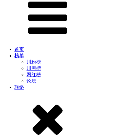
首页
榜单
川粉榜
川黑榜
网红榜
论坛
联络