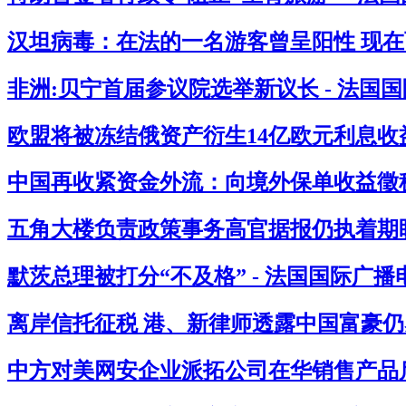
汉坦病毒：在法的一名游客曾呈阳性 现在西
非洲:贝宁首届参议院选举新议长 - 法国
欧盟将被冻结俄资产衍生14亿欧元利息收益
中国再收紧资金外流：向境外保单收益徵税2
五角大楼负责政策事务高官据报仍执着期盼
默茨总理被打分“不及格” - 法国国际广播
离岸信托征税 港、新律师透露中国富豪仍感
中方对美网安企业派拓公司在华销售产品启