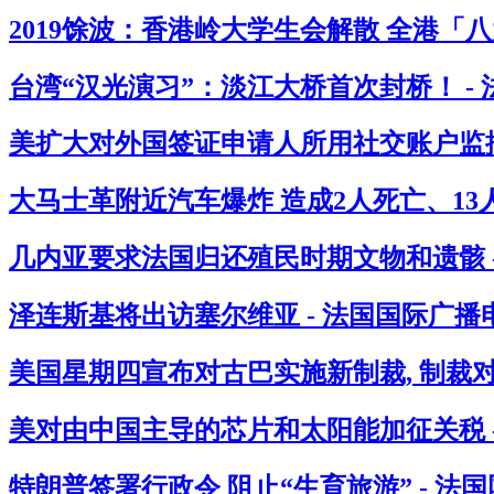
2019馀波：香港岭大学生会解散 全港「
台湾“汉光演习”：淡江大桥首次封桥！ -
美扩大对外国签证申请人所用社交账户监控
大马士革附近汽车爆炸 造成2人死亡、13人
几内亚要求法国归还殖民时期文物和遗骸 
泽连斯基将出访塞尔维亚 - 法国国际广播
美国星期四宣布对古巴实施新制裁, 制裁
美对由中国主导的芯片和太阳能加征关税 
特朗普签署行政令 阻止“生育旅游” - 法