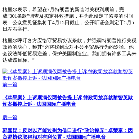
格里尔表示，希望在7月特朗普的新临时关税到期前，完
成“301条款”调查及拟定补救措施，并为此设定了紧凑的时间
表：公众意见征集将于4月15日截止，公开听证会则定于5月5
日左右举行。
格里尔呼吁各方应恪守贸易协议条款，并强调特朗普推行关税
政策的决心，称其“必将找到应对不公平贸易行为的途径。他
会设法降低贸易逆差，保护美国制造业。我们拥有许多工具来
达成该目标。”
前一篇
《苹果案》上诉期满仅两被告提上诉 律政司放弃就黎智英欺
诈案撤控上诉 - 法国国际广播电台
后一篇
郭嘉昆：反对以产能过剩为借口进行“政治操弄” 卓荣泰：因
贸易协议取得相对有利位置 - 法国国际广播电台