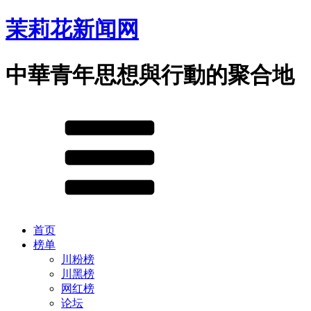
茉莉花新闻网
中華青年思想與行動的聚合地
首页
榜单
川粉榜
川黑榜
网红榜
论坛