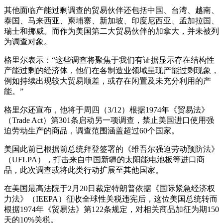
其他面临产能过剩调查的贸易伙伴还包括中国、台湾、越南、
泰国、马来西亚、柬埔寨、新加坡、印度尼西亚、孟加拉国、
瑞士和挪威。而作为美国第二大贸易伙伴的加拿大，并未被列
为调查对象。
格里尔表示：“这些调查将聚焦于我们有证据显示存在结构性
产能过剩的经济体，他们在各制造业领域呈现产能过剩现象，
例如持续出现较大贸易顺差，或存在闲置及未充分利用的产
能。”
格里尔还宣布，他将于周四（3/12）根据1974年《贸易法》
（Trade Act）第301条启动另一项调查，禁止美国进口使用强
迫劳动生产的商品，调查范围涵盖超过60个国家。
美国此前已根据前总统拜登签署的《维吾尔强迫劳动预防法》
（UFLPA），打击来自中国新疆的太阳能电池板等进口商
品，此次调查或将此类行动扩展至其他国家。
在美国最高法院于2月20日裁定特朗普依据《国际紧急经济权
力法》（IEEPA）征收全球性关税违宪后，这位美国总统转而
根据1974年《贸易法》第122条规定，对相关商品加征为期150
天的10%关税。