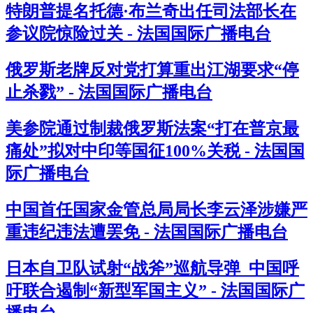
特朗普提名托德·布兰奇出任司法部长在
参议院惊险过关 - 法国国际广播电台
俄罗斯老牌反对党打算重出江湖要求“停
止杀戮” - 法国国际广播电台
美参院通过制裁俄罗斯法案“打在普京最
痛处”拟对中印等国征100%关税 - 法国国
际广播电台
中国首任国家金管总局局长李云泽涉嫌严
重违纪违法遭罢免 - 法国国际广播电台
日本自卫队试射“战斧”巡航导弹 中国呼
吁联合遏制“新型军国主义” - 法国国际广