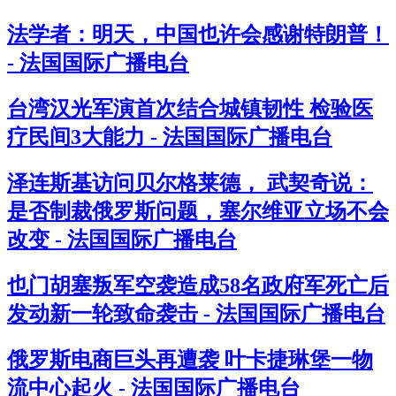
法学者：明天，中国也许会感谢特朗普！
- 法国国际广播电台
台湾汉光军演首次结合城镇韧性 检验医
疗民间3大能力 - 法国国际广播电台
泽连斯基访问贝尔格莱德， 武契奇说：
是否制裁俄罗斯问题，塞尔维亚立场不会
改变 - 法国国际广播电台
也门胡塞叛军空袭造成58名政府军死亡后
发动新一轮致命袭击 - 法国国际广播电台
俄罗斯电商巨头再遭袭 叶卡捷琳堡一物
流中心起火 - 法国国际广播电台