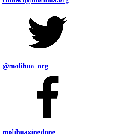
@molihua_org
molihuaxingdong