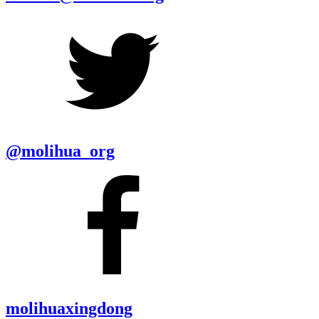
@molihua_org
molihuaxingdong