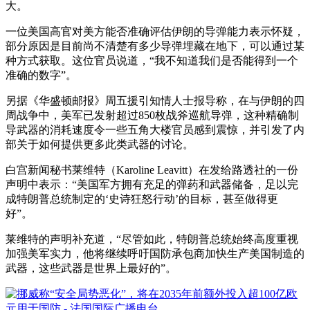
大。
一位美国高官对美方能否准确评估伊朗的导弹能力表示怀疑，
部分原因是目前尚不清楚有多少导弹埋藏在地下，可以通过某
种方式获取。这位官员说道，“我不知道我们是否能得到一个
准确的数字”。
另据《华盛顿邮报》周五援引知情人士报导称，在与伊朗的四
周战争中，美军已发射超过850枚战斧巡航导弹，这种精确制
导武器的消耗速度令一些五角大楼官员感到震惊，并引发了内
部关于如何提供更多此类武器的讨论。
白宫新闻秘书莱维特（Karoline Leavitt）在发给路透社的一份
声明中表示：“美国军方拥有充足的弹药和武器储备，足以完
成特朗普总统制定的‘史诗狂怒行动’的目标，甚至做得更
好”。
莱维特的声明补充道，“尽管如此，特朗普总统始终高度重视
加强美军实力，他将继续呼吁国防承包商加快生产美国制造的
武器，这些武器是世界上最好的”。