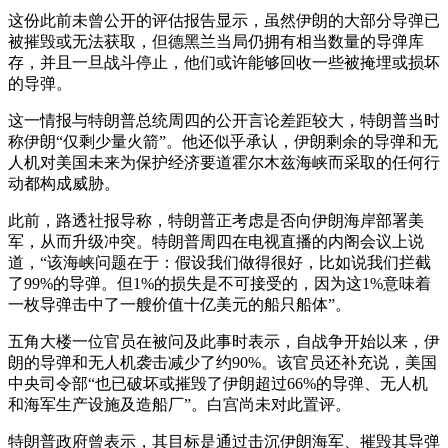
这份此前未曾公开的评估报告显示，虽然伊朗的大部分导弹已
被摧毁或无法获取，但德黑兰当局仍拥有相当数量的导弹库
存，并且一旦战斗停止，他们或许能够回收一​​些被掩埋或损坏
的导弹。
这一情报与特朗普总统周四的公开言论差距较大，特朗普当时
称伊朗“仅剩少量火箭”。他还似乎承认，伊朗剩余的导弹和无
人机对美国未来为保护经济要道霍尔木兹海峡而采取的任何行
动都构成威胁。
此前，路透社报导称，特朗普正考虑是否向伊朗海岸部署美
军，从而升级冲突。特朗普周四在电视直播的内阁会议上说
道，“该海峡问题在于：假设我们做得很好，比如说我们拦截
了99%的导弹。但1%的损失是不可接受的，因为这1%意味着
一枚导弹击中了一艘价值十亿美元的船只船体”。
五角大楼一位官员在被问及此事时表示，自战争开始以来，伊
朗的导弹和无人机袭击减少了约90%。该官员还补充说，美国
中央司令部“也已破坏或摧毁了伊朗超过66%的导弹、无人机
和海军生产设施及造船厂”。白宫尚未对此置评。
特朗普政府曾表示，其目标是通过击沉伊朗海军、摧毁其导弹