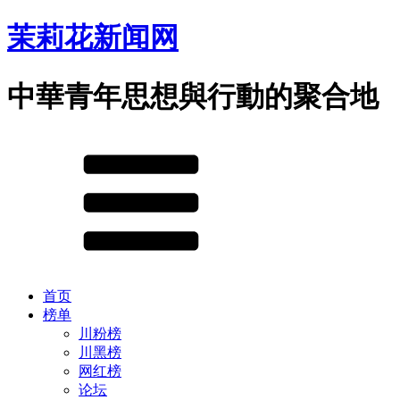
茉莉花新闻网
中華青年思想與行動的聚合地
首页
榜单
川粉榜
川黑榜
网红榜
论坛