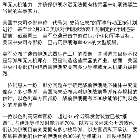
和无人机能力，并确保伊朗永远无法拥有核武器来削弱德黑兰
当局的军事实力。
美国中央司令部声称，代号为“史诗狂怒”的军事行动正按计划
进行，甚至比2月28日美以对伊朗发动袭击前制定的计划还要
提前。截至周三，美军空袭已击中超过1万个伊朗军事目标，
美国中央司令部称，已击沉伊朗海军92%的大型舰艇。
美军公布了袭击伊朗武器生产工厂的图像，并强调其目标不仅
是导弹和无人机库存，更是制造这些武器的产业。然而，美国
中央司令部仍拒绝透露伊朗究竟有多少导弹或无人机能力被摧
毁。
一位消息人士称，部分问题在于确定战前伊朗地下掩体中究竟
储存了多少导弹。美国尚未公布其对伊朗战前导弹库存规模的
估计。以色列军方官员称，战前伊朗拥有2500枚能够打到以色
列的弹道导弹。
一位以色列高级军官称，超过335个导弹发射装置已被“摧
毁”，占伊朗导弹发射能力的70%。以方官员尚未公开透露他
们认为伊朗目前究竟拥有多少枚导弹。以方官员私下承认，要
彻底摧毁他们估计的伊朗剩余30%的导弹能力，难度相对较