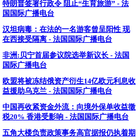
特朗普签署行政令 阻止“生育旅游” - 法
国国际广播电台
汉坦病毒：在法的一名游客曾呈阳性 现
在西接受隔离 - 法国国际广播电台
非洲:贝宁首届参议院选举新议长 - 法国
国际广播电台
欧盟将被冻结俄资产衍生14亿欧元利息收
益援助乌克兰 - 法国国际广播电台
中国再收紧资金外流：向境外保单收益徵
税20% 香港受影响 - 法国国际广播电台
五角大楼负责政策事务高官据报仍执着期