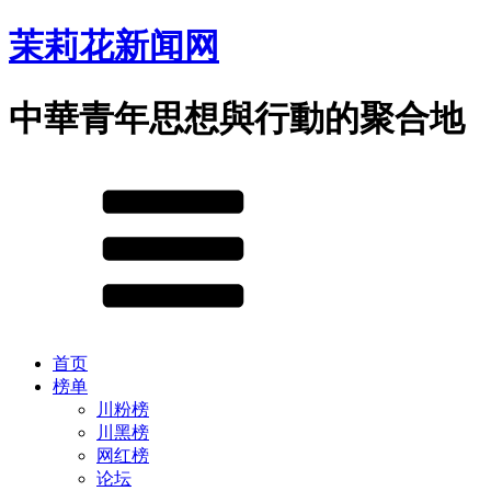
茉莉花新闻网
中華青年思想與行動的聚合地
首页
榜单
川粉榜
川黑榜
网红榜
论坛