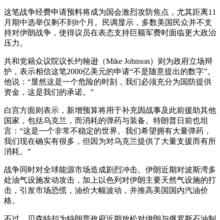
这笔战争经费申请预料将成为国会激烈攻防焦点，尤其距离11
月期中选举仅剩不到8个月。民调显示，多数美国民众并不支
持对伊朗战争，使得议员在表态支持巨额军费时面临更大政治
压力。
共和党籍众议院议长约翰逊（Mike Johnson）则为政府立场辩
护，表示相信这笔2000亿美元的申请“不是随意提出的数字”。
他说：“显然这是一个危险的时刻，我们必须充分为国防提供
资金，这是我们的承诺。”
白宫方面则表示，新增预算将用于补充因战事及此前援助其他
国家，包括乌克兰，而消耗的弹药与装备。特朗普日前也坦
言：“这是一个非常不稳定的世界。我们希望拥有大量弹药，
我们现在确实有很多，但因为对乌克兰提供了大量支援而有所
消耗。”
战争同时对全球能源市场造成剧烈冲击。伊朗近期对波斯湾多
处油气设施发动攻击，加上以色列对伊朗主要天然气设施的打
击，引发市场恐慌，油价大幅波动，并推高美国国内汽油价
格。
不过，贝森特却为特朗普政府近期放松对伊朗与俄罗斯石油制