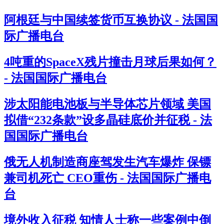
阿根廷与中国续签货币互换协议 - 法国国
际广播电台
4吨重的SpaceX残片撞击月球后果如何？
- 法国国际广播电台
涉太阳能电池板与半导体芯片领域 美国
拟借“232条款”设多晶硅底价并征税 - 法
国国际广播电台
俄无人机制造商座驾发生汽车爆炸 保镖
兼司机死亡 CEO重伤 - 法国国际广播电
台
境外收入征税 知情人士称一些案例中倒