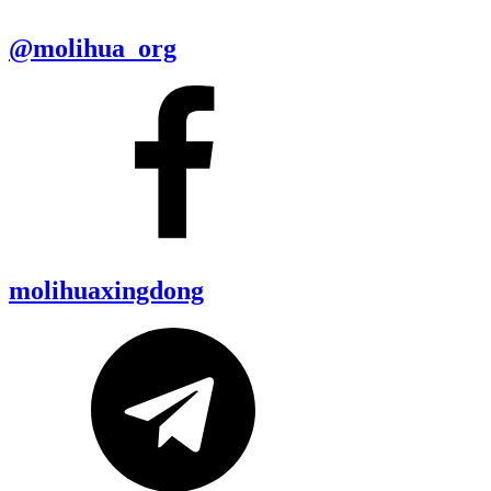
@molihua_org
molihuaxingdong