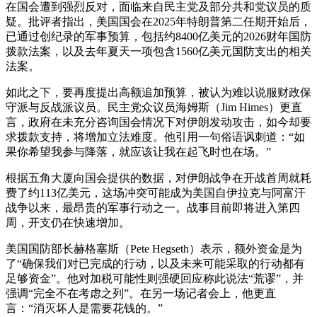
在国会遭到强烈反对，面临来自民主党及部分共和党议员的质
疑。批评者指出，美国国会在2025年特朗普第二任期开始后，
已通过创纪录的军事预算，包括约8400亿美元的2026财年国防
拨款法案，以及去年夏天一项包含1560亿美元国防支出的相关
法案。
如此之下，要再度提出高额追加预算，被认为难以说服财政保
守派与反战派议员。民主党众议员海姆斯（Jim Himes）更直
言，政府在未充分咨询国会情况下对伊朗发动攻击，如今却要
求拨款支持，将增加立法难度。他引用一句俗语讽刺道：“如
果你希望我参与降落，就应该让我在起飞时也在场。”
根据五角大厦向国会提供的数据，对伊朗战争在开战首周就耗
费了约113亿美元，这场冲突可能成为美国自伊拉克与阿富汗
战争以来，最昂贵的军事行动之一。战事目前即将进入第四
周，开支仍在快速增加。
美国国防部长赫格塞斯（Pete Hegseth）表示，额外资金是为
了“确保我们对已完成的行动，以及未来可能采取的行动都有
足够资金”。他对加税可能性则强硬回应称此说法“荒谬”，并
强调“完全不在考虑之列”。在另一场记者会上，他更直
言：“消灭坏人是需要花钱的。”