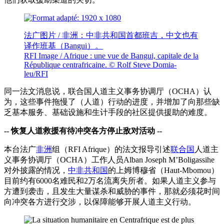
法广图片 / 非洲：中非共和国首都班吉，中文也有
译作班基（Bangui）。
RFI Image / Afrique : une vue de Bangui, capitale de la
République centrafricaine. © Rolf Steve Domia-
leu/RFI
同一法文消息说，联合国人道主义事务协调厅（OCHA）认
为，这些事件拖慢了（人道）行动的进度，并增加了向那些缺
乏基本服务、基础设施和生计手段的社区提供援助的难度。
-- 恢复人道救援有待冲突各方停止敌对活动 --
本台法广
非洲
组（RFI Afrique）的法文报导引述
联合国
人道主
义事务协调厅（OCHA）工作人员Alban Joseph M’Boligassihe
对外披露的情况，
中非共和国
的上姆博穆省（Haut-Mbomou）
目前约有6000名难民和2万名流离失所者。如果人道主义参与
方遭到袭击，且发生大量谋杀和威胁的事件，那就必须花时间
向冲突各方进行交涉，以保障能够开展人道主义行动。