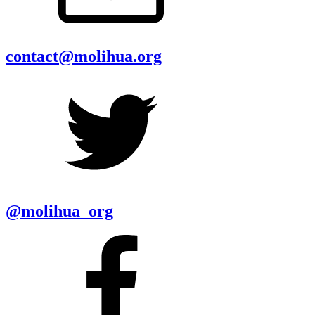
contact@molihua.org
@molihua_org