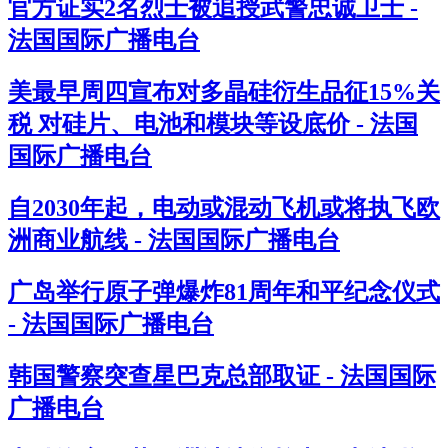
官方证实2名烈士被追授武警忠诚卫士 -
法国国际广播电台
美最早周四宣布对多晶硅衍生品征15%关
税 对硅片、电池和模块等设底价 - 法国
国际广播电台
自2030年起，电动或混动飞机或将执飞欧
洲商业航线 - 法国国际广播电台
广岛举行原子弹爆炸81周年和平纪念仪式
- 法国国际广播电台
韩国警察突查星巴克总部取证 - 法国国际
广播电台