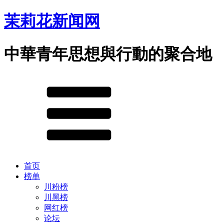
茉莉花新闻网
中華青年思想與行動的聚合地
首页
榜单
川粉榜
川黑榜
网红榜
论坛