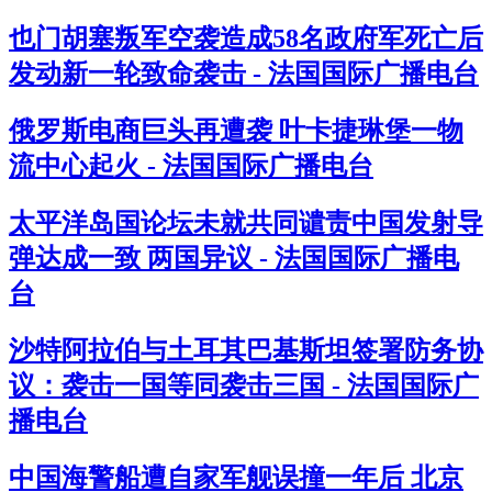
也门胡塞叛军空袭造成58名政府军死亡后
发动新一轮致命袭击 - 法国国际广播电台
俄罗斯电商巨头再遭袭 叶卡捷琳堡一物
流中心起火 - 法国国际广播电台
太平洋岛国论坛未就共同谴责中国发射导
弹达成一致 两国异议 - 法国国际广播电
台
沙特阿拉伯与土耳其巴基斯坦签署防务协
议：袭击一国等同袭击三国 - 法国国际广
播电台
中国海警船遭自家军舰误撞一年后 北京