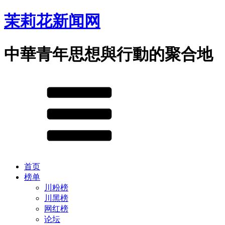
茉莉花新闻网
中華青年思想與行動的聚合地
首页
榜单
川粉榜
川黑榜
网红榜
论坛