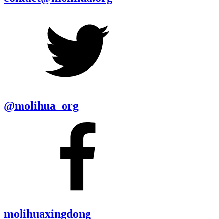
@molihua_org
molihuaxingdong