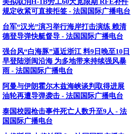
美拟取消H-1B劳工60天宽限期 RFE补件
规定收紧可直接拒签 - 法国国际广播电台
台军“汉光”演习举行海岸打击演练 赖清
德登导弹快艇督导 - 法国国际广播电台
强台风“白海豚”逼近浙江 料9日晚至10日
早登陆浙闽沿海 为多地带来持续强风暴
雨 - 法国国际广播电台
阿曼与伊朗霍尔木兹海峡谈判取得进展
油轮再遭导弹袭击 - 法国国际广播电台
泰国校园枪击事件死亡人数升至9人 - 法
国国际广播电台