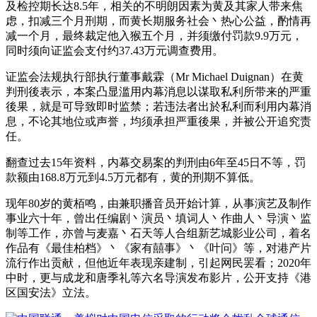
及检控期长达8.5年，相关的不明朗因素为黄及其家人带来焦
虑，扣减三个月刑期，而黄长期服务社会丶热心公益，酌情再
减一个月，最终裁定他入猴五个月，并须缴付罚款9.9万元，
同时须向证监会支付约37.43万元调查费用。
证监会法规执行部执行董事戴霖（Mr Michael Duignan）在黄
判刑後表示，本案凸显滥用内幕消息以谋取私利所带来的严重
後果，就是可导致即时监禁；若违法者出於私利而利用内幕消
息，不论其地位或声誉，均须承担严重後果，并被公开追究责
任。
翻查过去15年资料，内幕交易案的判刑由6年至45日不等，罚
款额由168.8万元到4.5万元都有，黄的刑期不算低。
现年80岁的黄栢鸣，由兼职播音员开始计算，从事演艺及制作
事业六十年，曾出任编剧丶演员丶填词人丶作曲人丶导演丶监
制等工作，亦曾与麦嘉丶石天等人合组新艺城影业公司，着名
作品有《最佳柏档》丶《家有囍事》丶《叶问》等，对港产片
流行作出贡献，但他近年表现亲建制，引起网民罢看；2020年
中时，更与成龙和唐季礼等六名导演发布影片，公开支持《港
区国安法》立法。