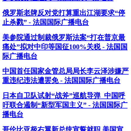
俄罗斯老牌反对党打算重出江湖要求“停
止杀戮” - 法国国际广播电台
美参院通过制裁俄罗斯法案“打在普京最
痛处”拟对中印等国征100%关税 - 法国国
际广播电台
中国首任国家金管总局局长李云泽涉嫌严
重违纪违法遭罢免 - 法国国际广播电台
日本自卫队试射“战斧”巡航导弹 中国呼
吁联合遏制“新型军国主义” - 法国国际广
播电台
哥伦比亚极右翼新总统宣誓就职 美国宣