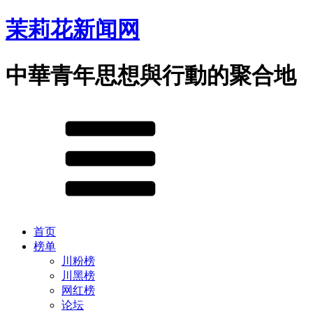
茉莉花新闻网
中華青年思想與行動的聚合地
首页
榜单
川粉榜
川黑榜
网红榜
论坛