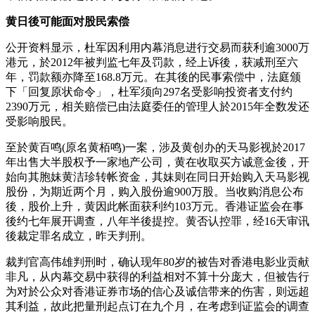
黄日後可能面对股民索偿
公开资料显示，杜军因利用内幕消息进行交易而获利逾3000万
港元，於2012年被判监七年及罚款，经上诉後，获减刑至六
年，罚款额亦降至168.8万元。在其後的民事索偿中，法庭颁
下「回复原状命令」，杜军须向297名受影响投资者支付约
2390万元，相关赔偿已由法庭委任的管理人於2015年全数发还
受影响股民。
至於黄百鸣(原名黄栢鸣)一案，涉及黄创办的天马影视於2017
年出售大半股权予一家地产公司，黄在收取买方诚意金後，开
始向其胞妹黄洁珍转帐资金，其妹则在同日开始购入天马影视
股份，为期近两个月，购入股份逾900万股。当收购消息公布
後，股价上升，黄因此帐面获利约103万元。香港证监会在事
後约七年展开调查，八年半後提控。黄否认控罪，经16天审讯
後裁定罪名成立，昨天判刑。
裁判官高伟雄判刑时，确认现年80岁的被告对香港电影业贡献
非凡，从内幕交易中获得的利益相对不算十分庞大，但被告行
为对於公众对香港证券市场的信心及诚信带来的伤害，则远超
其利益，故此把量刑起点订在九个月，在考虑到证监会的调查