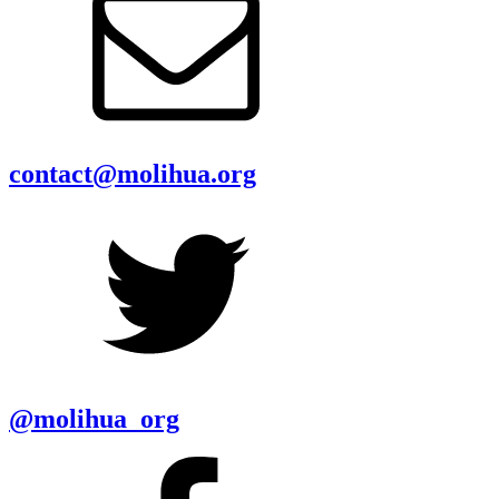
contact@molihua.org
@molihua_org