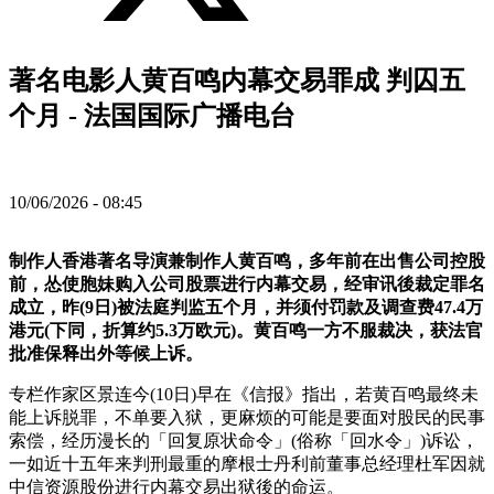
著名电影人黄百鸣内幕交易罪成 判囚五
个月 - 法国国际广播电台
10/06/2026 - 08:45
制作人香港著名导演兼制作人黄百鸣，多年前在出售公司控股
前，怂使胞妹购入公司股票进行内幕交易，经审讯後裁定罪名
成立，昨(9日)被法庭判监五个月，并须付罚款及调查费47.4万
港元(下同，折算约5.3万欧元)。黄百鸣一方不服裁决，获法官
批准保释出外等候上诉。
专栏作家区景连今(10日)早在《信报》指出，若黄百鸣最终未
能上诉脱罪，不单要入狱，更麻烦的可能是要面对股民的民事
索偿，经历漫长的「回复原状命令」(俗称「回水令」)诉讼，
一如近十五年来判刑最重的摩根士丹利前董事总经理杜军因就
中信资源股份进行内幕交易出狱後的命运。