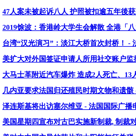
47人案未被起诉八人 护照被扣逾五年後获
2019馀波：香港岭大学生会解散 全港「
台湾“汉光演习”：淡江大桥首次封桥！ -
美扩大对外国签证申请人所用社交账户监控
大马士革附近汽车爆炸 造成2人死亡、13人
几内亚要求法国归还殖民时期文物和遗骸 
泽连斯基将出访塞尔维亚 - 法国国际广播
美国星期四宣布对古巴实施新制裁, 制裁