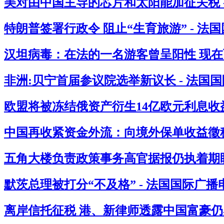
美对由中国主导的芯片和太阳能加征关税 
特朗普签署行政令 阻止“生育旅游” - 法
汉坦病毒：在法的一名游客曾呈阳性 现在西
非洲:贝宁首届参议院选举新议长 - 法国
欧盟将被冻结俄资产衍生14亿欧元利息收益
中国再收紧资金外流：向境外保单收益徵税2
五角大楼负责政策事务高官据报仍执着期盼
默茨总理被打分“不及格” - 法国国际广播
离岸信托征税 港、新律师透露中国富豪仍感