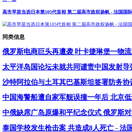
高市早苗当选日本第105代首相 第二届高市政权扬帆 - 法国国
同类信息
俄罗斯电商巨头再遭袭 叶卡捷琳堡一物流中
太平洋岛国论坛未就共同谴责中国发射导弹
沙特阿拉伯与土耳其巴基斯坦签署防务协议
中国海警船遭自家军舰误撞一年后 北京低
中俄缺席广岛原爆和平纪念仪式 俄罗斯对其
泰国学校发生枪击案 共造成8人死亡 - 