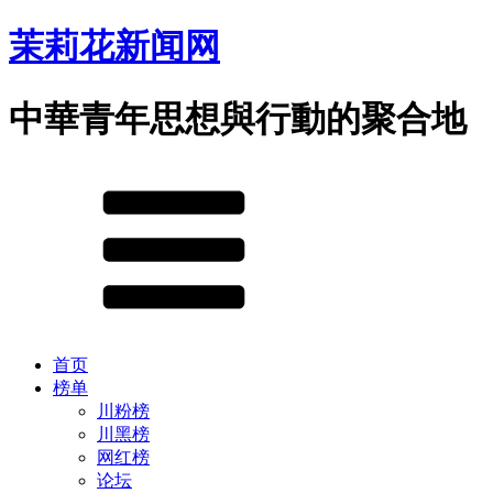
茉莉花新闻网
中華青年思想與行動的聚合地
首页
榜单
川粉榜
川黑榜
网红榜
论坛