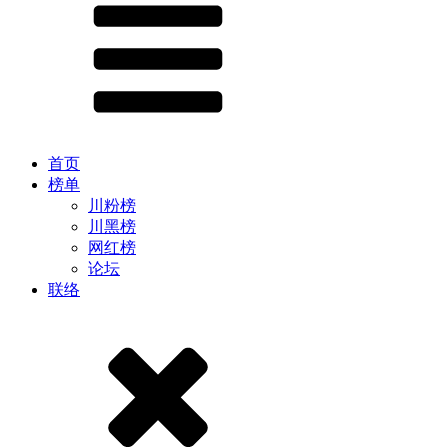
首页
榜单
川粉榜
川黑榜
网红榜
论坛
联络