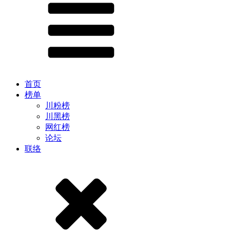
首页
榜单
川粉榜
川黑榜
网红榜
论坛
联络