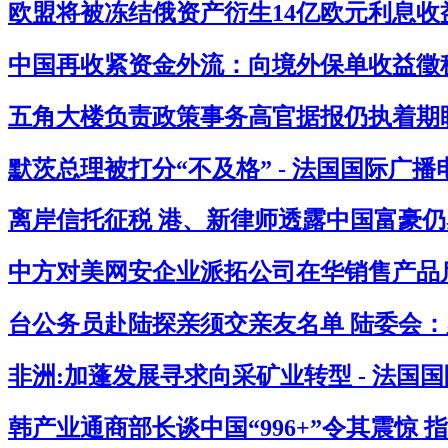
欧盟将被冻结俄资产衍生14亿欧元利息收益
中国再收紧资金外流：向境外保单收益徵税2
五角大楼负责政策事务高官据报仍执着期盼
默茨总理被打分“不及格” - 法国国际广播
离岸信托征税 港、新律师透露中国富豪仍感
中方对美网安企业派拓公司在华销售产品启
台公务员赴陆探亲须交亲友名单 陆委会：必
非洲:加蓬发展寻求向采矿业转型 - 法国
韩产业通商部长谈中国“996+”令其震惊 