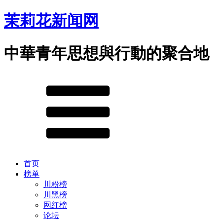
茉莉花新闻网
中華青年思想與行動的聚合地
首页
榜单
川粉榜
川黑榜
网红榜
论坛