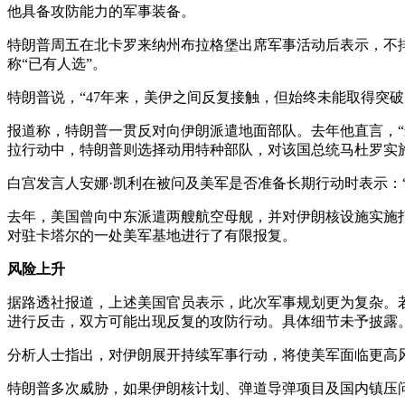
他具备攻防能力的军事装备。
特朗普周五在北卡罗来纳州布拉格堡出席军事活动后表示，不
称“已有人选”。
特朗普说，“47年来，美伊之间反复接触，但始终未能取得突破
报道称，特朗普一贯反对向伊朗派遣地面部队。去年他直言，
拉行动中，特朗普则选择动用特种部队，对该国总统马杜罗实
白宫发言人安娜·凯利在被问及美军是否准备长期行动时表示：
去年，美国曾向中东派遣两艘航空母舰，并对伊朗核设施实施打
对驻卡塔尔的一处美军基地进行了有限报复。
风险上升
据路透社报道，上述美国官员表示，此次军事规划更为复杂。
进行反击，双方可能出现反复的攻防行动。具体细节未予披露
分析人士指出，对伊朗展开持续军事行动，将使美军面临更高
特朗普多次威胁，如果伊朗核计划、弹道导弹项目及国内镇压