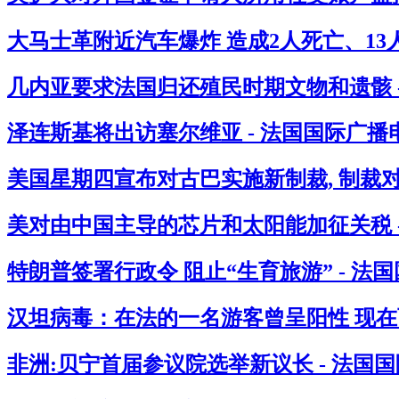
大马士革附近汽车爆炸 造成2人死亡、13人
几内亚要求法国归还殖民时期文物和遗骸 
泽连斯基将出访塞尔维亚 - 法国国际广播
美国星期四宣布对古巴实施新制裁, 制裁
美对由中国主导的芯片和太阳能加征关税 
特朗普签署行政令 阻止“生育旅游” - 法
汉坦病毒：在法的一名游客曾呈阳性 现在西
非洲:贝宁首届参议院选举新议长 - 法国