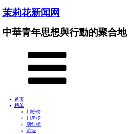
茉莉花新闻网
中華青年思想與行動的聚合地
首页
榜单
川粉榜
川黑榜
网红榜
论坛