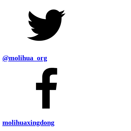
@molihua_org
molihuaxingdong