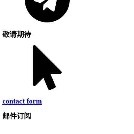
敬请期待
contact form
邮件订阅