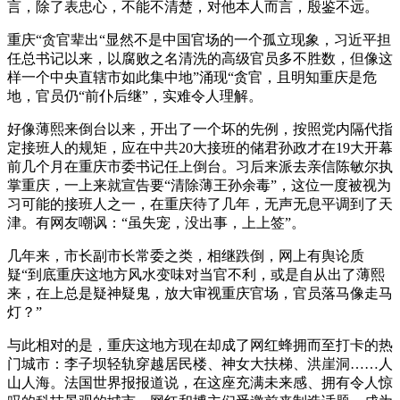
言，除了表忠心，不能不清楚，对他本人而言，殷鉴不远。
重庆“贪官辈出“显然不是中国官场的一个孤立现象，习近平担
任总书记以来，以腐败之名清洗的高级官员多不胜数，但像这
样一个中央直辖市如此集中地”涌现“贪官，且明知重庆是危
地，官员仍“前仆后继”，实难令人理解。
好像薄熙来倒台以来，开出了一个坏的先例，按照党内隔代指
定接班人的规矩，应在中共20大接班的储君孙政才在19大开幕
前几个月在重庆市委书记任上倒台。习后来派去亲信陈敏尔执
掌重庆，一上来就宣告要“清除薄王孙余毒”，这位一度被视为
习可能的接班人之一，在重庆待了几年，无声无息平调到了天
津。有网友嘲讽：“虽失宠，没出事，上上签”。
几年来，市长副市长常委之类，相继跌倒，网上有舆论质
疑“到底重庆这地方风水变味对当官不利，或是自从出了薄熙
来，在上总是疑神疑鬼，放大审视重庆官场，官员落马像走马
灯？”
与此相对的是，重庆这地方现在却成了网红蜂拥而至打卡的热
门城市：李子坝轻轨穿越居民楼、神女大扶梯、洪崖洞……人
山人海。法国世界报报道说，在这座充满未来感、拥有令人惊