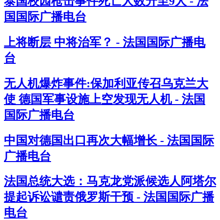
泰国校园枪击事件死亡人数升至9人 - 法
国国际广播电台
上将断层 中将治军？ - 法国国际广播电
台
无人机爆炸事件:保加利亚传召乌克兰大
使 德国军事设施上空发现无人机 - 法国
国际广播电台
中国对德国出口再次大幅增长 - 法国国际
广播电台
法国总统大选：马克龙党派候选人阿塔尔
提起诉讼谴责俄罗斯干预 - 法国国际广播
电台