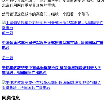
叹的科技景观的城市，网红和博主们受邀前来制造话题。成为
北京利用网红重塑其形象的重地。
然而管理这座城市的高官们，继续一个跟着一个落马……
前一篇
中国领途汽车公司进军欧洲无驾照微型车市场 - 法国国际广播
电台
后一篇
美伊将签署结束中东战争框架协议 核问题与制裁谈判进入关
键阶段 - 法国国际广播电台
同类信息