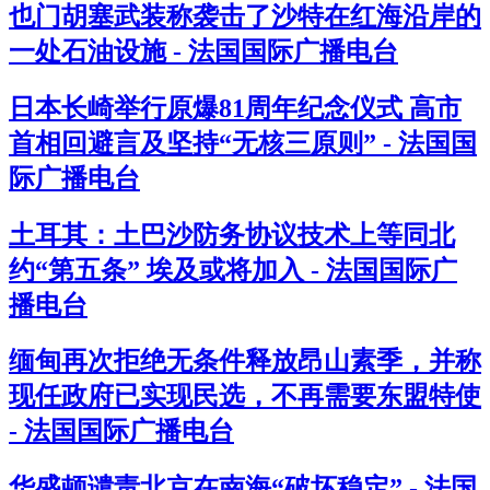
也门胡塞武装称袭击了沙特在红海沿岸的
一处石油设施 - 法国国际广播电台
日本长崎举行原爆81周年纪念仪式 高市
首相回避言及坚持“无核三原则” - 法国国
际广播电台
土耳其：土巴沙防务协议技术上等同北
约“第五条” 埃及或将加入 - 法国国际广
播电台
缅甸再次拒绝无条件释放昂山素季，并称
现任政府已实现民选，不再需要东盟特使
- 法国国际广播电台
华盛顿谴责北京在南海“破坏稳定” - 法国