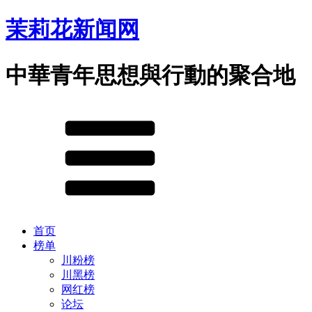
茉莉花新闻网
中華青年思想與行動的聚合地
首页
榜单
川粉榜
川黑榜
网红榜
论坛