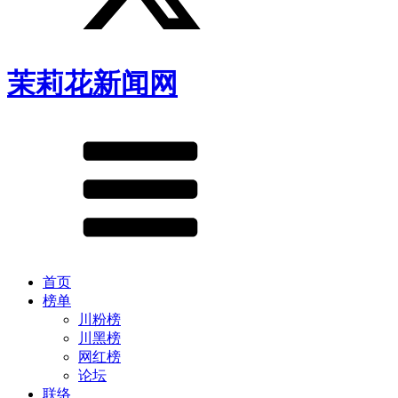
茉莉花新闻网
首页
榜单
川粉榜
川黑榜
网红榜
论坛
联络