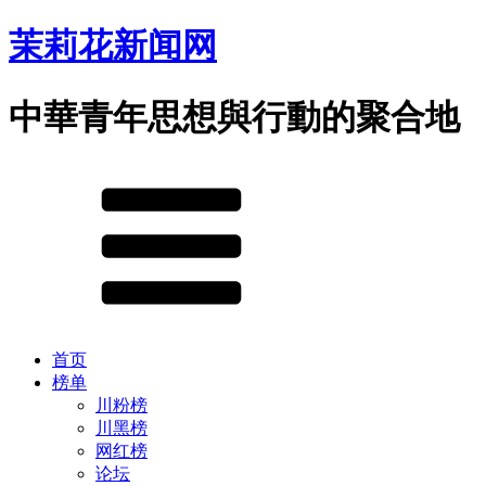
茉莉花新闻网
中華青年思想與行動的聚合地
首页
榜单
川粉榜
川黑榜
网红榜
论坛