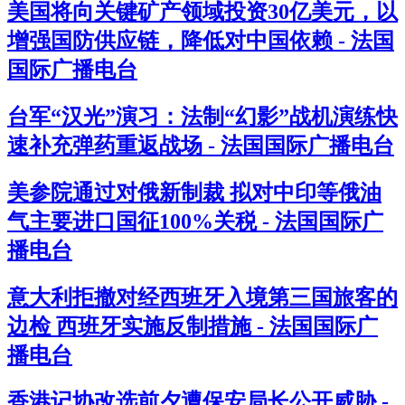
美国将向关键矿产领域投资30亿美元，以
增强国防供应链，降低对中国依赖 - 法国
国际广播电台
台军“汉光”演习：法制“幻影”战机演练快
速补充弹药重返战场 - 法国国际广播电台
美参院通过对俄新制裁 拟对中印等俄油
气主要进口国征100%关税 - 法国国际广
播电台
意大利拒撤对经西班牙入境第三国旅客的
边检 西班牙实施反制措施 - 法国国际广
播电台
香港记协改选前夕遭保安局长公开威胁 -