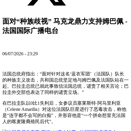
面对“种族歧视” 马克龙鼎力支持姆巴佩 -
法国国际广播电台
06/07/2026 - 23:29
法国总统府指出：“面对针对这名‘蓝衣军团’（法国队）队长
的种族主义攻击，共和国总统坚定地与姆巴佩及法国队站在一
起。巴拉圭总统已就此事致信法国总统，谴责了相关言论；巴
拉圭外交部也表达了同样的谴责立场。”
在巴拉圭队以0比1失利后，女参议员塞莱斯特·阿马里利亚
（Celeste Amarilla）对这位法国队巨星进行了恶毒攻击，称他
是“连字都不会写的白痴”，并形容他是“一个拼命想冒充法国
人的喀麦隆裔殖民后代”。