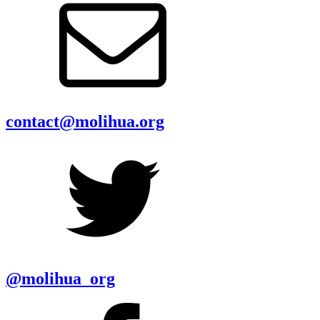
contact@molihua.org
@molihua_org