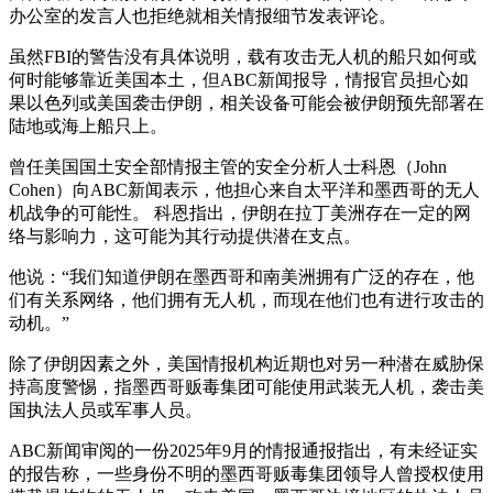
办公室的发言人也拒绝就相关情报细节发表评论。
虽然FBI的警告没有具体说明，载有攻击无人机的船只如何或
何时能够靠近美国本土，但ABC新闻报导，情报官员担心如
果以色列或美国袭击伊朗，相关设备可能会被伊朗预先部署在
陆地或海上船只上。
曾任美国国土安全部情报主管的安全分析人士科恩（John
Cohen）向ABC新闻表示，他担心来自太平洋和墨西哥的无人
机战争的可能性。 科恩指出，伊朗在拉丁美洲存在一定的网
络与影响力，这可能为其行动提供潜在支点。
他说：“我们知道伊朗在墨西哥和南美洲拥有广泛的存在，他
们有关系网络，他们拥有无人机，而现在他们也有进行攻击的
动机。”
除了伊朗因素之外，美国情报机构近期也对另一种潜在威胁保
持高度警惕，指墨西哥贩毒集团可能使用武装无人机，袭击美
国执法人员或军事人员。
ABC新闻审阅的一份2025年9月的情报通报指出，有未经证实
的报告称，一些身份不明的墨西哥贩毒集团领导人曾授权使用