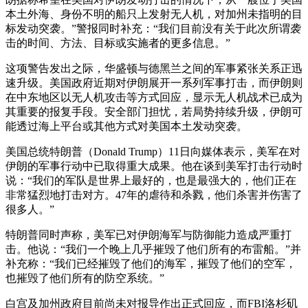
本土外海、身份不明的船只上发射无人机，对加州未指明的目
标发动突袭。”警报同时补充：“我们目前没有关于此次所谓袭
击的时间、方法、目标或实施者的更多信息。”
这项警告发出之际，华盛顿与德黑兰之间的军事紧张关系正迅
速升级。美国政府近期对伊朗展开一系列军事打击，而伊朗则
在中东地区以无人机攻击等方式回应，显示无人机战术已成为
其重要的报复手段。安全部门担忧，若局势持续升级，伊朗可
能透过海上平台或其他方式对美国本土发动突袭。
美国总统特朗普（Donald Trump）11日向媒体表示，美军在对
伊朗的军事行动中已取得重大成果。他在谈到美军打击行动时
说：“我们的军队是世界上最好的，也是最强大的，他们正在
非常猛烈地打击对方。47年的虐待和杀戮，他们杀害并伤害了
很多人。”
特朗普同时声称，美军已对伊朗海军与防御能力造成严重打
击。他说：“我们一个晚上几乎摧毁了他们所有的布雷船。”并
补充称：“我们已经摧毁了他们的海军，摧毁了他们的空军，
也摧毁了他们所有的防空系统。”
白宫及加州政府目前尚未对报导作出正式回应，而FBI洛杉矶