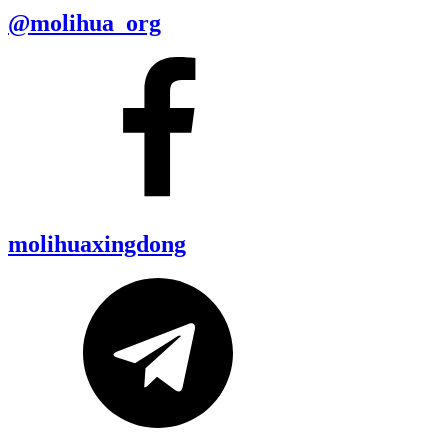
@molihua_org
molihuaxingdong