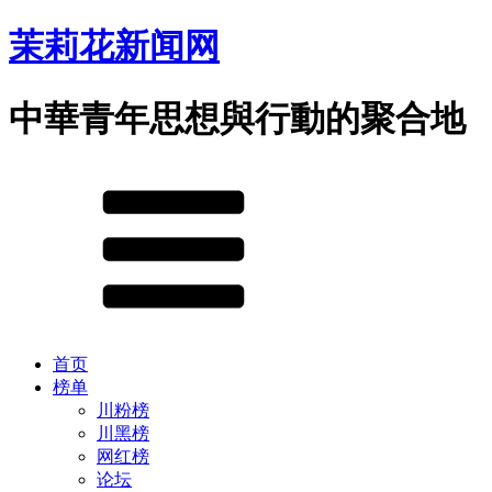
茉莉花新闻网
中華青年思想與行動的聚合地
首页
榜单
川粉榜
川黑榜
网红榜
论坛