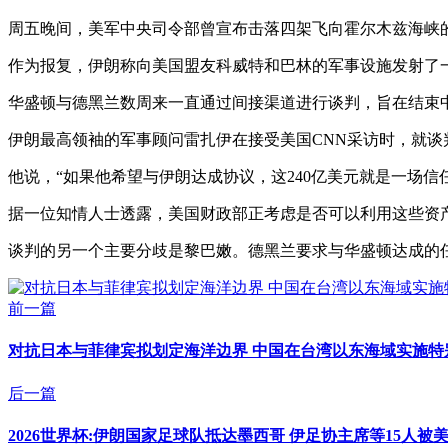
周五晚间，美军中央司令部曾宣布击落四架飞向霍尔木兹海峡
作为报复，伊朗称向美国盟友科威特和巴林的军事设施发射了一
华盛顿与德黑兰数周来一直通过间接渠道进行谈判，旨在结束
伊朗最高领袖的军事顾问雷扎伊在接受美国CNN采访时，就谈
他说，“如果他希望与伊朗达成协议，这240亿美元就是一场信
据一位知情人士透露，美国财政部正考虑是否可以利用这些资
谈判的另一个主要分歧是黎巴嫩。德黑兰要求与华盛顿达成的
前一篇
对抗日本与菲律宾拟划定海洋边界 中国在台湾以东海域实施特别
后一篇
2026世界杯:伊朗国家足球队抵达墨西哥 伊足协主席等15人被美