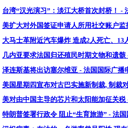
台湾“汉光演习”：淡江大桥首次封桥！ -
美扩大对外国签证申请人所用社交账户监控
大马士革附近汽车爆炸 造成2人死亡、13人
几内亚要求法国归还殖民时期文物和遗骸 
泽连斯基将出访塞尔维亚 - 法国国际广播
美国星期四宣布对古巴实施新制裁, 制裁
美对由中国主导的芯片和太阳能加征关税 
特朗普签署行政令 阻止“生育旅游” - 法