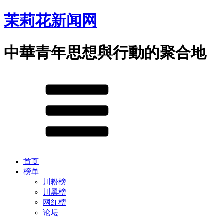
茉莉花新闻网
中華青年思想與行動的聚合地
首页
榜单
川粉榜
川黑榜
网红榜
论坛