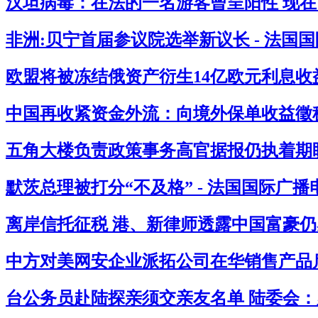
汉坦病毒：在法的一名游客曾呈阳性 现在西
非洲:贝宁首届参议院选举新议长 - 法国
欧盟将被冻结俄资产衍生14亿欧元利息收益
中国再收紧资金外流：向境外保单收益徵税2
五角大楼负责政策事务高官据报仍执着期盼
默茨总理被打分“不及格” - 法国国际广播
离岸信托征税 港、新律师透露中国富豪仍感
中方对美网安企业派拓公司在华销售产品启
台公务员赴陆探亲须交亲友名单 陆委会：必