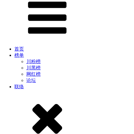
首页
榜单
川粉榜
川黑榜
网红榜
论坛
联络