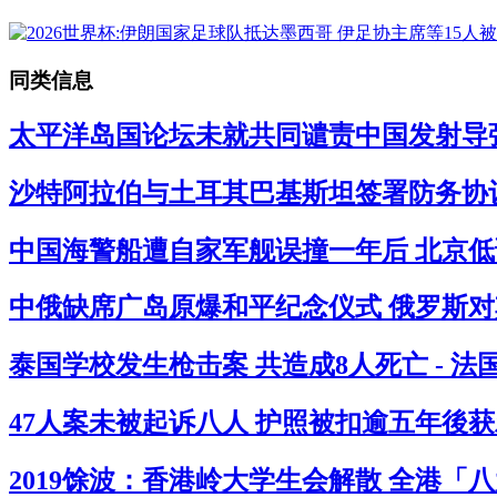
同类信息
太平洋岛国论坛未就共同谴责中国发射导弹
沙特阿拉伯与土耳其巴基斯坦签署防务协议
中国海警船遭自家军舰误撞一年后 北京低
中俄缺席广岛原爆和平纪念仪式 俄罗斯对其
泰国学校发生枪击案 共造成8人死亡 - 
47人案未被起诉八人 护照被扣逾五年後获
2019馀波：香港岭大学生会解散 全港「