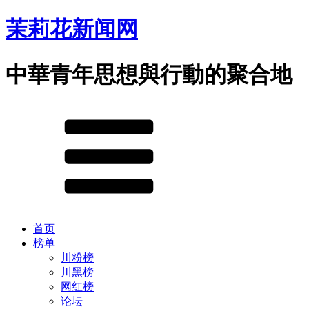
茉莉花新闻网
中華青年思想與行動的聚合地
首页
榜单
川粉榜
川黑榜
网红榜
论坛