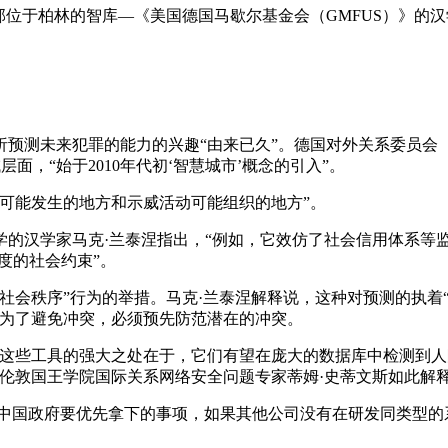
柏林的智库—《美国德国马歇尔基金会（GMFUS）》的汉学家兼中国
预测未来犯罪的能力的兴趣“由来已久”。德国对外关系委员会（
区域层面，“始于2010年代初‘智慧城市’概念的引入”。
可能发生的地方和示威活动可能组织的地方”。
的汉学家马克·兰泰涅指出，“例如，它效仿了社会信用体系等
度的社会约束”。
社会秩序”行为的举措。马克·兰泰涅解释说，这种对预测的执着
，为了避免冲突，必须预先防范潜在的冲突。
“这些工具的强大之处在于，它们有望在庞大的数据库中检测到
”伦敦国王学院国际关系网络安全问题专家蒂姆·史蒂文斯如此解
显然代表了中国政府要优先拿下的事项，如果其他公司没有在研发同