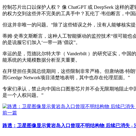
控制芯片出口以保护人权？ 像 ChatGPT 或 DeepSe
的权力交到这些并不完美的工具手中？瓦伦丁·韦伯断言，中国
但这并非唯一的问题。“除了这些错误之外，没有人能够核实提
蒂姆·史蒂文斯断言，这种人工智能驱动的监控技术“很可能也
的是说服它们加入‘一带一路’倡议”。
幸运的是，范德比尔特大学（ Vanderbilt ）的研究证实，
能系统的大规模数据分析至关重要。
在拜登担任美国总统期间，这些限制非常严格。但唐纳德·特朗普似
而Geedge Network项目清楚地表明，其中也存在伦理层面。”
专家们承认，禁止向中国出口图形芯片并不会无限期地阻止中
是一个人权问题。”
前一篇
路透：卫星图像显示黄岩岛入口曾现不明结构物 后续已消失 -