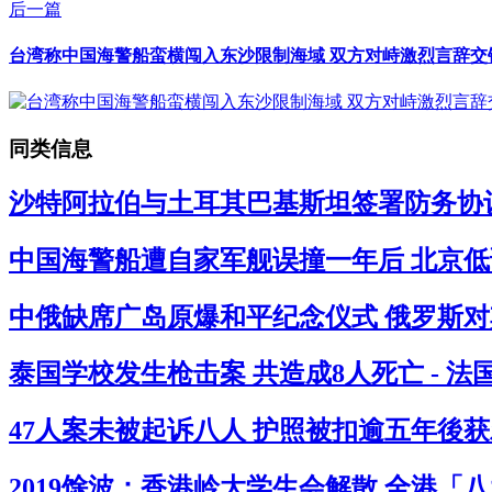
后一篇
台湾称中国海警船蛮横闯入东沙限制海域 双方对峙激烈言辞交锋
同类信息
沙特阿拉伯与土耳其巴基斯坦签署防务协议
中国海警船遭自家军舰误撞一年后 北京低
中俄缺席广岛原爆和平纪念仪式 俄罗斯对其
泰国学校发生枪击案 共造成8人死亡 - 
47人案未被起诉八人 护照被扣逾五年後获
2019馀波：香港岭大学生会解散 全港「