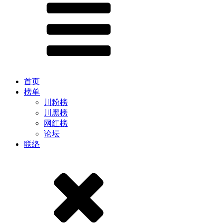
首页
榜单
川粉榜
川黑榜
网红榜
论坛
联络