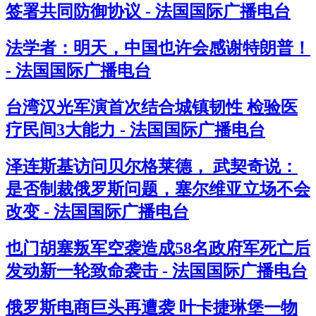
签署共同防御协议 - 法国国际广播电台
法学者：明天，中国也许会感谢特朗普！
- 法国国际广播电台
台湾汉光军演首次结合城镇韧性 检验医
疗民间3大能力 - 法国国际广播电台
泽连斯基访问贝尔格莱德， 武契奇说：
是否制裁俄罗斯问题，塞尔维亚立场不会
改变 - 法国国际广播电台
也门胡塞叛军空袭造成58名政府军死亡后
发动新一轮致命袭击 - 法国国际广播电台
俄罗斯电商巨头再遭袭 叶卡捷琳堡一物