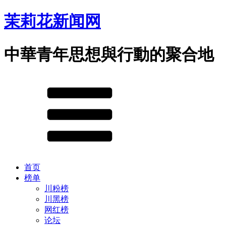
茉莉花新闻网
中華青年思想與行動的聚合地
首页
榜单
川粉榜
川黑榜
网红榜
论坛