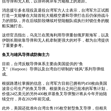
括导弹和无人机，以弥补两岸军力规模上的差距。
消息援引多名现役及退役台湾军方人士表示，台湾军方正试图
打造一支能够在大陆首轮大规模空袭和导弹打击后仍保持战斗
力的部队，并在后续阶段继续对登陆舰队或执行封锁任务的舰
船实施打击。
这些官员指出，乌克兰在黑海利用导弹重创俄罗斯海军，以及
伊朗长期依靠导弹和无人机牵制更强大的对手，都为台湾提供
了重要参考。
鱼叉与雄风导弹成防御主力
目前，台湾反舰导弹体系主要由美国提供的“鱼
叉”（Harpoon）导弹以及台湾自行研制的“雄风”系列导弹组
成。
根据路透社掌握的信息，台湾军方目前已拥有约450枚由美国
波音公司生产的鱼叉导弹。根据美台之间已批准的军售计划，
价值24亿美元的另外400枚岸基鱼叉导弹预计将从今年开始陆
续交付，并在2029年前完成。
此外，美国还批准向台湾出售195枚空射型鱼叉导弹，但相关