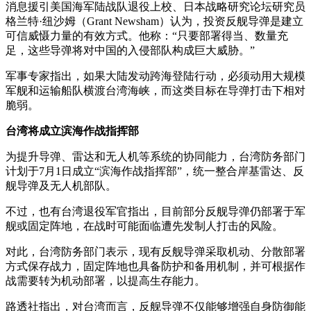
消息援引美国海军陆战队退役上校、日本战略研究论坛研究员
格兰特·纽沙姆（Grant Newsham）认为，投资反舰导弹是建立
可信威慑力量的有效方式。他称：“只要部署得当、数量充
足，这些导弹将对中国的入侵部队构成巨大威胁。”
军事专家指出，如果大陆发动跨海登陆行动，必须动用大规模
军舰和运输船队横渡台湾海峡，而这类目标在导弹打击下相对
脆弱。
台湾将成立滨海作战指挥部
为提升导弹、雷达和无人机等系统的协同能力，台湾防务部门
计划于7月1日成立“滨海作战指挥部”，统一整合岸基雷达、反
舰导弹及无人机部队。
不过，也有台湾退役军官指出，目前部分反舰导弹仍部署于军
舰或固定阵地，在战时可能面临遭先发制人打击的风险。
对此，台湾防务部门表示，现有反舰导弹采取机动、分散部署
方式保存战力，固定阵地也具备防护和备用机制，并可根据作
战需要转为机动部署，以提高生存能力。
路透社指出，对台湾而言，反舰导弹不仅能够增强自身防御能