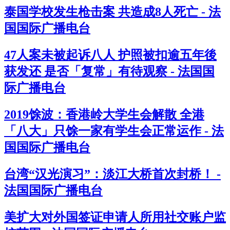
泰国学校发生枪击案 共造成8人死亡 - 法
国国际广播电台
47人案未被起诉八人 护照被扣逾五年後
获发还 是否「复常」有待观察 - 法国国
际广播电台
2019馀波：香港岭大学生会解散 全港
「八大」只馀一家有学生会正常运作 - 法
国国际广播电台
台湾“汉光演习”：淡江大桥首次封桥！ -
法国国际广播电台
美扩大对外国签证申请人所用社交账户监