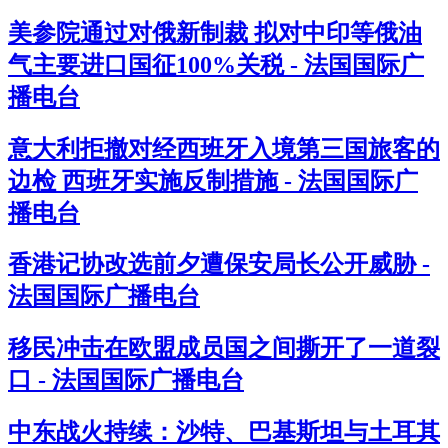
美参院通过对俄新制裁 拟对中印等俄油
气主要进口国征100%关税 - 法国国际广
播电台
意大利拒撤对经西班牙入境第三国旅客的
边检 西班牙实施反制措施 - 法国国际广
播电台
香港记协改选前夕遭保安局长公开威胁 -
法国国际广播电台
移民冲击在欧盟成员国之间撕开了一道裂
口 - 法国国际广播电台
中东战火持续：沙特、巴基斯坦与土耳其