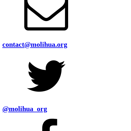
contact@molihua.org
@molihua_org