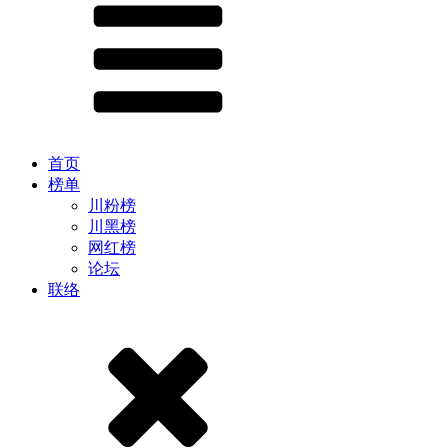
首页
榜单
川粉榜
川黑榜
网红榜
论坛
联络