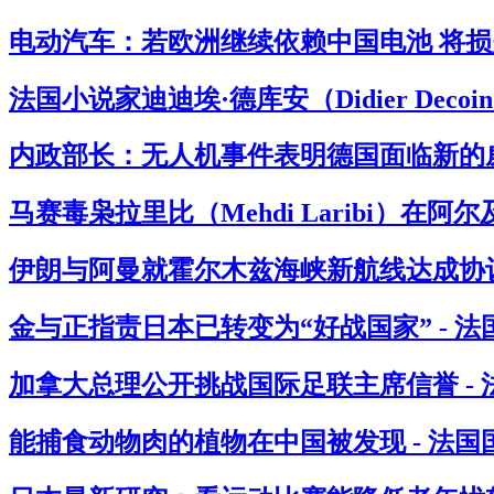
电动汽车：若欧洲继续依赖中国电池 将损失
法国小说家迪迪埃·德库安（Didier Deco
内政部长：无人机事件表明德国面临新的威
马赛毒枭拉里比（Mehdi Laribi）在阿
伊朗与阿曼就霍尔木兹海峡新航线达成协议
金与正指责日本已转变为“好战国家” - 
加拿大总理公开挑战国际足联主席信誉 -
能捕食动物肉的植物在中国被发现 - 法国