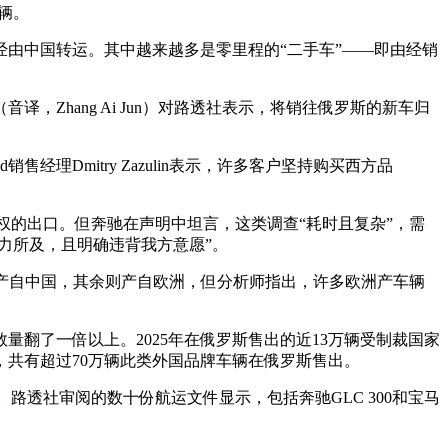
辆。
由中国转运。其中越来越多是零里程的“二手车”——即由经销
Zhang Ai Jun）对路透社表示，将销往俄罗斯的新车归
经理Dmitry Zazulin表示，许多客户坚持购买西方品
授权的出口。但奔驰在声明中坦言，这类调查“耗时且复杂”，需
力所及，且明确违背我方意愿”。
万辆产自中国，其余则产自欧洲，但分析师指出，许多欧洲产车辆
量翻了一倍以上。2025年在俄罗斯售出的近13万辆受制裁国家
，共有超过70万辆此类外国品牌车辆在俄罗斯售出。
产。路透社审阅的数十份航运文件显示，包括奔驰GLC 300和宝马