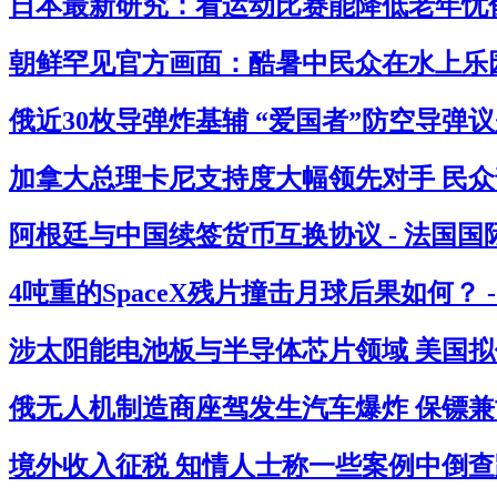
日本最新研究：看运动比赛能降低老年忧郁
朝鲜罕见官方画面：酷暑中民众在水上乐园
俄近30枚导弹炸基辅 “爱国者”防空导弹议
加拿大总理卡尼支持度大幅领先对手 民众
阿根廷与中国续签货币互换协议 - 法国国
4吨重的SpaceX残片撞击月球后果如何？ 
涉太阳能电池板与半导体芯片领域 美国拟借
俄无人机制造商座驾发生汽车爆炸 保镖兼司
境外收入征税 知情人士称一些案例中倒查跨