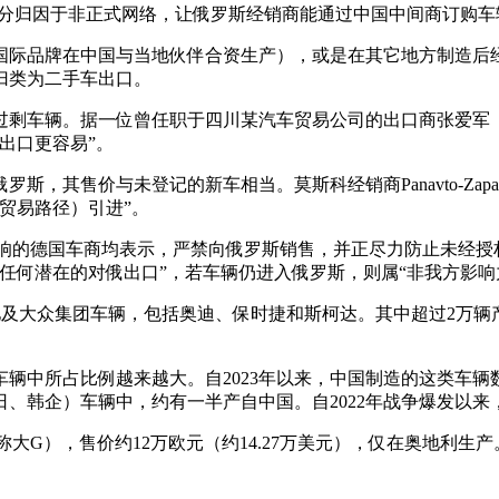
，这部分归因于非正式网络，让俄罗斯经销商能通过中国中间商订购车
国际品牌在中国与当地伙伴合资生产），或是在其它地方制造后经
归类为二手车出口。
车辆。据一位曾任职于四川某汽车贸易公司的出口商张爱军（音译，
出口更容易”。
售价与未登记的新车相当。莫斯科经销商Panavto-Zapad销售
贸易路径）引进”。
受制裁影响的德国车商均表示，严禁向俄罗斯销售，并正尽力防止未经
任何潜在的对俄出口”，若车辆仍进入俄罗斯，则属“非我方影响
宝马、奔驰及大众集团车辆，包括奥迪、保时捷和斯柯达。其中超过2
中所占比例越来越大。自2023年以来，中国制造的这类车辆数
、韩企）车辆中，约有一半产自中国。自2022年战争爆发以来
称大G），售价约12万欧元（约14.27万美元），仅在奥地利生