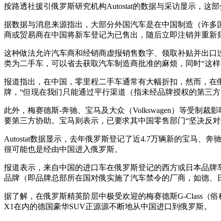
按路透社援引俄罗斯研究机构Autostat的数据与采访显示
据数据与消息来源指出，大部分外国汽车是在中国制造（许多
商或贸易商在中国将新车登记为已售出，随后立即注销并重新
这种做法允许汽车商和经销商虚报销售数字、领取补贴并出口过剩
类为二手车，可以省去获取汽车制造商批准的麻烦，同时“这样
报道指出，在中国，零里程二手车通常有大幅折扣，然而，在俄罗斯，其
牌，“但现在我们只能通过平行渠道（指未经品牌授权的第三方
此外，梅赛德斯-奔驰、宝马及大众（Volkswagen）等
要第三方协助。宝马则表示，已要求其中国零售部门“坚决反对
Autostat数据显示，去年俄罗斯登记了近4.7万辆新的
很可能也是经由中国进入俄罗斯。
报道表示，来自中国的进口车在俄罗斯登记的西方或日本品牌车辆
品牌（即品牌总部所在国对俄实施了汽车禁令的厂商，如德、日
据了解，在俄罗斯精英阶层中极受欢迎的梅赛德斯G-Class（俗
X1在内的德国豪华SUV正源源不断地从中国进口到俄罗斯。