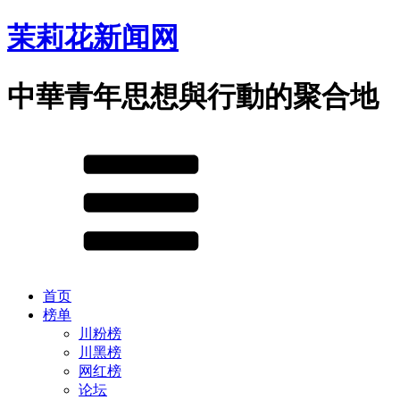
茉莉花新闻网
中華青年思想與行動的聚合地
首页
榜单
川粉榜
川黑榜
网红榜
论坛