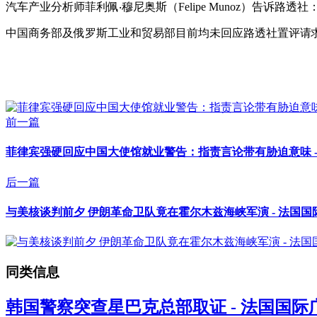
汽车产业分析师菲利佩‧穆尼奥斯（Felipe Munoz）告
中国商务部及俄罗斯工业和贸易部目前均未回应路透社置评请
前一篇
菲律宾强硬回应中国大使馆就业警告：指责言论带有胁迫意味 -
后一篇
与美核谈判前夕 伊朗革命卫队竟在霍尔木兹海峡军演 - 法国国
同类信息
韩国警察突查星巴克总部取证 - 法国国际