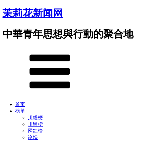
茉莉花新闻网
中華青年思想與行動的聚合地
首页
榜单
川粉榜
川黑榜
网红榜
论坛