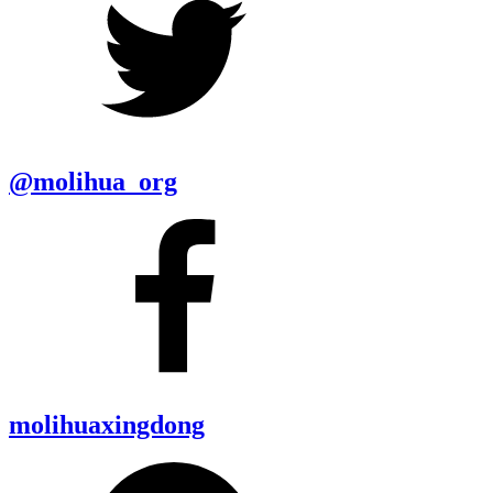
@molihua_org
molihuaxingdong