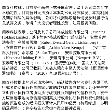
闻泰科技称，目前案件尚未正式开庭审理，鉴于诉讼结果存在
不确定性，目前暂时无法预计本案对公司财务状况、本期利润
及期后利润的具体影响。公司将根据诉讼进展情况及时履行信
息披露义务，敬请广大投资者理性投资，注意投资风险。
闻泰科技表示，公司及其子公司裕成控股有限公司（Yuching
Holding Limited，以下简称“裕成控股”）近期就与（安世首席
法务官）利希滕贝格（Ruben Everard Gerard Lichtenberg）、
（安世首席运营官）肯佩（Achim Albert Kempe）、（安世首
席执行官）蒂尔格（Stefan Tilger）、安世控股有限公司
（Nexperia Holding B.V.）、安世有限公司（Nexperia B.V.）、
安泰可有限公司（ITEC B.V.）侵权责任纠纷一案向人民法院
提起诉讼。公司已收到广东省东莞市中级人民法院《受理案件
通知书》（案号：（2026）粤19 民初117 号）。
闻泰科技提出的诉讼请求包括：确认被告方的涉案行为属于执
行或者协助执行外国国家采取的歧视性限制措施；判令被告方
立即停止执行或者协助执行歧视性限制措施的侵权行为；被告
方应当连带地向原告赔偿因其执行或者协助执行歧视性限制措
施给原告造成的经济损失暂计人民币80亿元（待后续进一步明
确及调整）；判令被告方承担本案全部诉讼费。