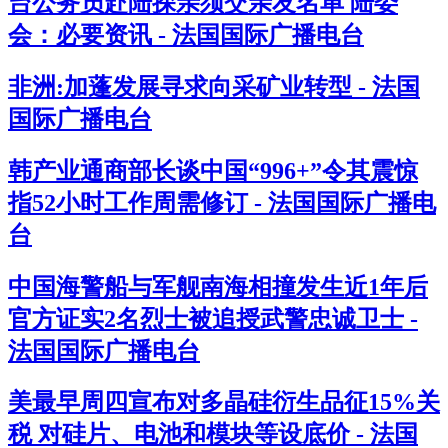
台公务员赴陆探亲须交亲友名单 陆委
会：必要资讯 - 法国国际广播电台
非洲:加蓬发展寻求向采矿业转型 - 法国
国际广播电台
韩产业通商部长谈中国“996+”令其震惊
指52小时工作周需修订 - 法国国际广播电
台
中国海警船与军舰南海相撞发生近1年后
官方证实2名烈士被追授武警忠诚卫士 -
法国国际广播电台
美最早周四宣布对多晶硅衍生品征15%关
税 对硅片、电池和模块等设底价 - 法国