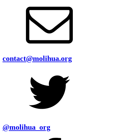
contact@molihua.org
@molihua_org