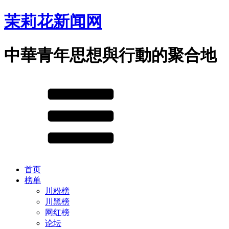
茉莉花新闻网
中華青年思想與行動的聚合地
首页
榜单
川粉榜
川黑榜
网红榜
论坛