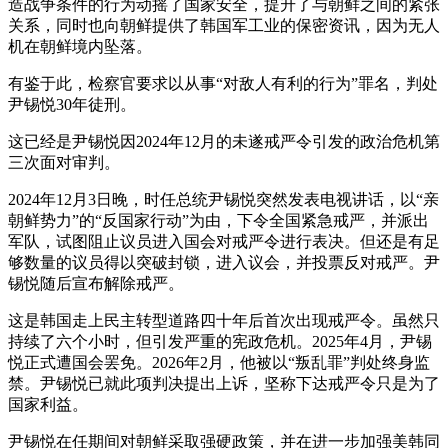
造战争条件的行为动摇了国家安全，提升了与朝鲜之间的紧张
关系，同时也向朝鲜提供了韩国军工业的保密资讯，因为无人
机在朝鲜境内坠落。
有鉴于此，检察官要求以从事“对敌人有利的行为”罪名，判处
尹锡悦30年徒刑。
这已经是尹锡悦因2024年12月的未遂戒严令引发的政治危机第
三次面对审判。
2024年12月3日晚，时任总统尹锡悦突然发表电视讲话，以“亲
朝鲜势力”的“反国家行动”为由，下令全国紧急戒严，并派出
军队，试图阻止议员进入国会对戒严令进行表决。但还是有足
够数量的议员得以突破封锁，进入议会，并投票反对戒严。尹
锡悦随后宣布解除戒严。
这是韩国走上民主转型道路四十年后首次出现戒严令。虽然只
持续了六个小时，但引发严重的宪政危机。2025年4月，尹锡
悦正式遭国会罢免。2026年2月，他被以“叛乱罪”判处终身监
禁。尹锡悦已就此项判决提出上诉，坚称下达戒严令只是为了
国家利益。
尹锡悦在任期间对朝鲜采取强硬政策，并在进一步加强美韩同