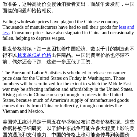
做准备，这种高物价会侵蚀消费者支出，而战争爆发前，中国
面临的问题却恰恰相反。
Falling wholesale prices have plagued the Chinese economy.
Thousands of manufacturers have had to sell their goods for
less and
less
. Consumer prices have also stagnated in China and occasionally
fallen, helping to depress wages.
批发价格持续下跌一直困扰着中国经济。数以千计的制造商不
得不以
越来越低的价格
出售商品。中国消费者价格也停滞不
前，偶尔还会下跌，这进一步压低了工资。
The Bureau of Labor Statistics is scheduled to release consumer
price data for the United States on Friday in Washington. Those
numbers will be scrutinized for the extent to which the Middle East
war may be affecting inflation and affordability in the United States.
Rising prices in China can seep through to prices in the United
States, because much of America’s supply of manufactured goods
comes directly from China or indirectly, through countries like
Vietnam and Mexico.
美国劳工统计局定于周五在华盛顿发布消费者价格数据。这些
数据将被仔细研究，以了解中东战争可能在多大程度上影响美
国的通胀和支付能力。中国的价格上涨可能会传导到美国价