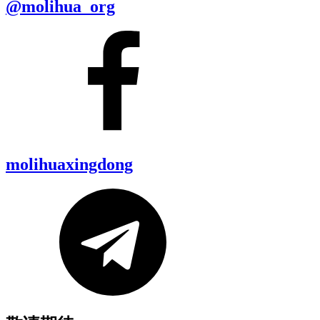
@molihua_org
molihuaxingdong