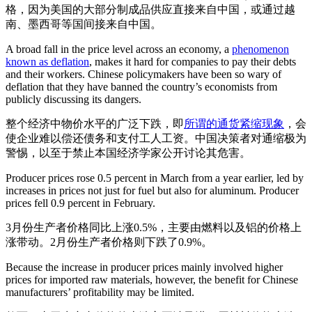
格，因为美国的大部分制成品供应直接来自中国，或通过越
南、墨西哥等国间接来自中国。
A broad fall in the price level across an economy, a
phenomenon
known as deflation
, makes it hard for companies to pay their debts
and their workers. Chinese policymakers have been so wary of
deflation that they have banned the country’s economists from
publicly discussing its dangers.
整个经济中物价水平的广泛下跌，即
所谓的通货紧缩现象
，会
使企业难以偿还债务和支付工人工资。中国决策者对通缩极为
警惕，以至于禁止本国经济学家公开讨论其危害。
Producer prices rose 0.5 percent in March from a year earlier, led by
increases in prices not just for fuel but also for aluminum. Producer
prices fell 0.9 percent in February.
3月份生产者价格同比上涨0.5%，主要由燃料以及铝的价格上
涨带动。2月份生产者价格则下跌了0.9%。
Because the increase in producer prices mainly involved higher
prices for imported raw materials, however, the benefit for Chinese
manufacturers’ profitability may be limited.