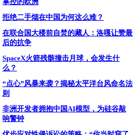
掌控的欧洲
拒绝二手烟在中国为何这么难？
在联合国大楼前自焚的藏人：洛嘎让赞最
后的抗争
SpaceX火箭残骸撞击月球，会发生什
么？
“点心”风暴来袭？揭秘太平洋台风命名法
则
非洲开发者拥抱中国AI模型，为硅谷敲
响警钟
优步应对性侵诉讼的策略：“你当时穿了