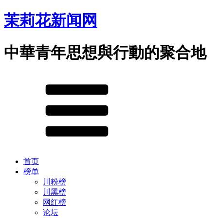
茉莉花新闻网
中華青年思想與行動的聚合地
首页
榜单
川粉榜
川黑榜
网红榜
论坛