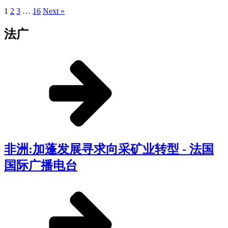
1
2
3
…
16
Next »
法广
非洲:加蓬发展寻求向采矿业转型 - 法国
国际广播电台