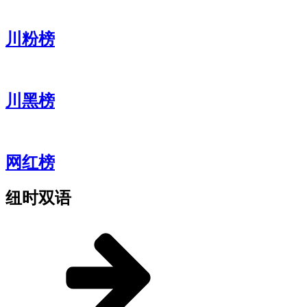
川粉榜
川黑榜
网红榜
纽时双语