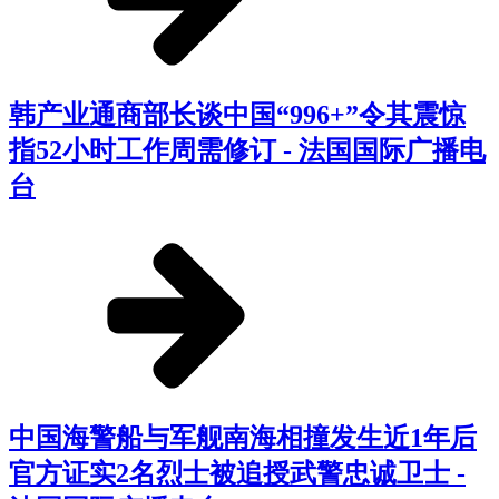
韩产业通商部长谈中国“996+”令其震惊
指52小时工作周需修订 - 法国国际广播电
台
中国海警船与军舰南海相撞发生近1年后
官方证实2名烈士被追授武警忠诚卫士 -