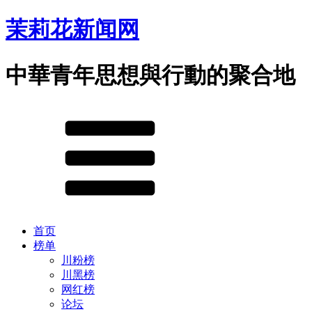
茉莉花新闻网
中華青年思想與行動的聚合地
首页
榜单
川粉榜
川黑榜
网红榜
论坛