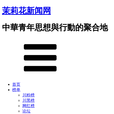
茉莉花新闻网
中華青年思想與行動的聚合地
首页
榜单
川粉榜
川黑榜
网红榜
论坛