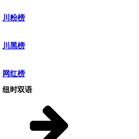
川粉榜
川黑榜
网红榜
纽时双语