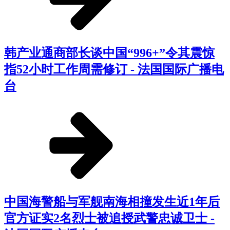
韩产业通商部长谈中国“996+”令其震惊
指52小时工作周需修订 - 法国国际广播电
台
中国海警船与军舰南海相撞发生近1年后
官方证实2名烈士被追授武警忠诚卫士 -