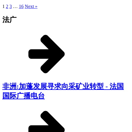
1
2
3
…
16
Next »
法广
非洲:加蓬发展寻求向采矿业转型 - 法国
国际广播电台