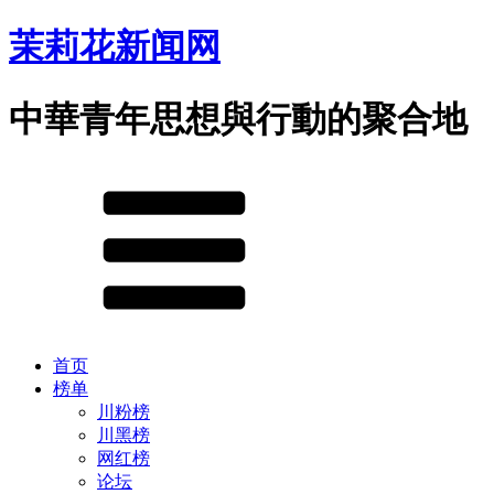
茉莉花新闻网
中華青年思想與行動的聚合地
首页
榜单
川粉榜
川黑榜
网红榜
论坛