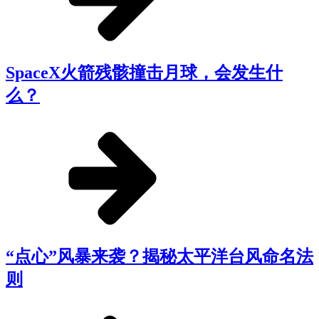
SpaceX火箭残骸撞击月球，会发生什
么？
“点心”风暴来袭？揭秘太平洋台风命名法
则