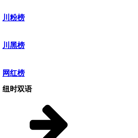
川粉榜
川黑榜
网红榜
纽时双语